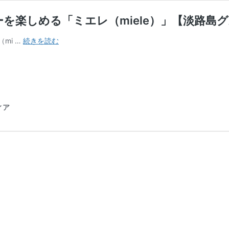
を楽しめる「ミエレ（miele）」【淡路島
淡
mi …
続きを読む
路
島
の
人
気
カ
ィア
フ
ェ
は？
オ
ー
シ
ャ
ン
ビ
ュ
ー