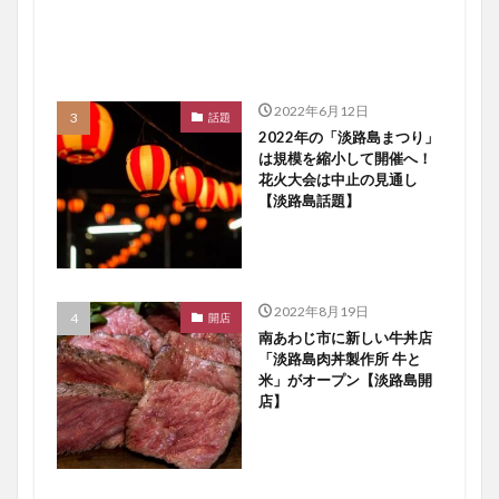
2022年6月12日
話題
2022年の「淡路島まつり」
は規模を縮小して開催へ！
花火大会は中止の見通し
【淡路島話題】
2022年8月19日
開店
南あわじ市に新しい牛丼店
「淡路島肉丼製作所 牛と
米」がオープン【淡路島開
店】