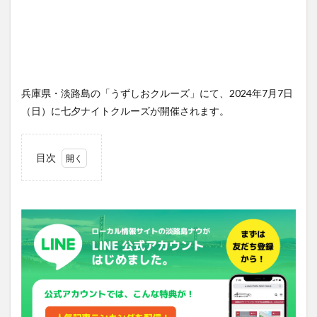
兵庫県・淡路島の「うずしおクルーズ」にて、2024年7月7日
（日）に七夕ナイトクルーズが開催されます。
目次
1
七夕
ナイ
トク
ルー
ズの
イベ
ント
情報
2
七夕