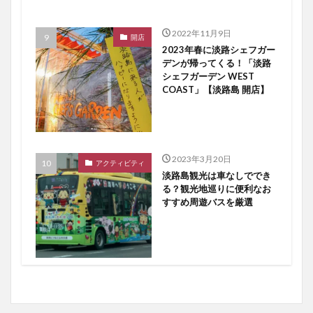
2022年11月9日
開店
2023年春に淡路シェフガー
デンが帰ってくる！「淡路
シェフガーデン WEST
COAST」【淡路島 開店】
2023年3月20日
アクティビティ
淡路島観光は車なしででき
る？観光地巡りに便利なお
すすめ周遊バスを厳選