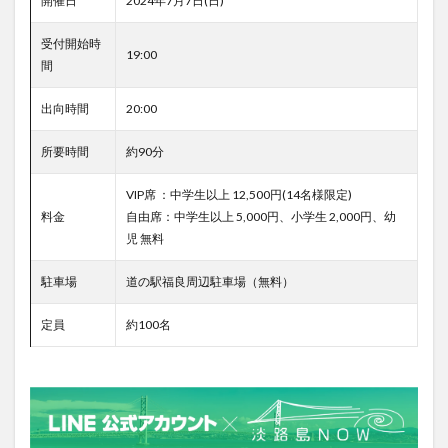
開催日
2024年7月7日(日)
受付開始時
19:00
間
出向時間
20:00
所要時間
約90分
VIP席 ：中学生以上 12,500円(14名様限定)
料金
自由席：中学生以上 5,000円、小学生 2,000円、幼
児 無料
駐車場
道の駅福良周辺駐車場（無料）
定員
約100名