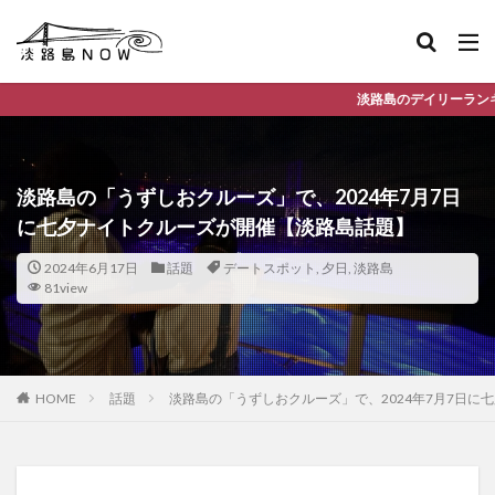
淡路島のデイリーランキングやお得な店舗情報など、公
淡路島の「うずしおクルーズ」で、2024年7月7日
に七夕ナイトクルーズが開催【淡路島話題】
2024年6月17日
話題
デートスポット
,
夕日
,
淡路島
81view
HOME
話題
淡路島の「うずしおクルーズ」で、2024年7月7日に