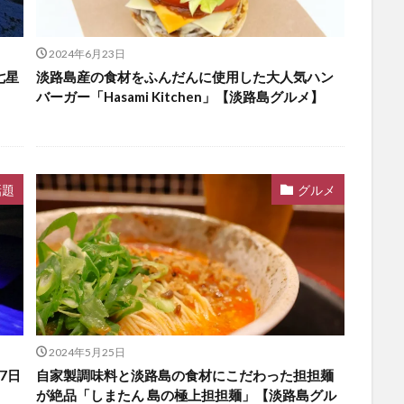
2024年6月23日
七星
淡路島産の食材をふんだんに使用した大人気ハン
バーガー「Hasami Kitchen」【淡路島グルメ】
話題
グルメ
2024年5月25日
7日
自家製調味料と淡路島の食材にこだわった担担麺
が絶品「しまたん 島の極上担担麺」【淡路島グル