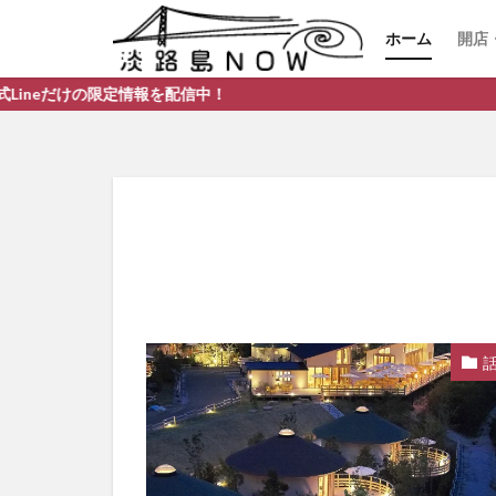
ホーム
開店
開
閉
報を配信中！