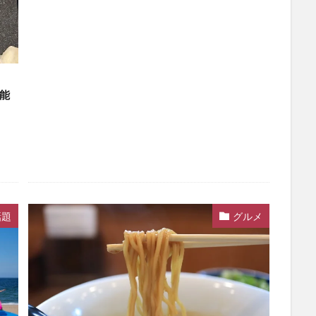
能
話題
グルメ