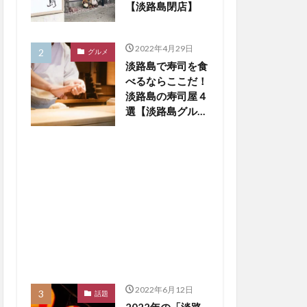
【淡路島閉店】
2022年4月29日
グルメ
淡路島で寿司を食
べるならここだ！
淡路島の寿司屋４
選【淡路島グルメ
まとめ】
2022年6月12日
話題