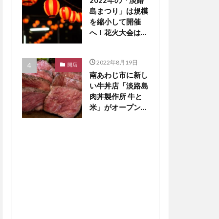
2022年の「淡路
島まつり」は規模
を縮小して開催
へ！花火大会は中
止の見通し【淡路
島話題】
2022年8月19日
開店
南あわじ市に新し
い牛丼店「淡路島
肉丼製作所 牛と
米」がオープン
【淡路島開店】