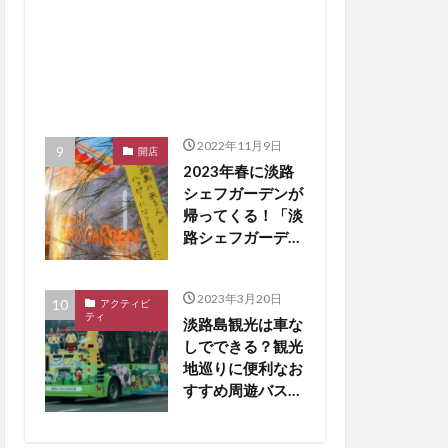
2022年11月9日
開店
2023年春に淡路
シェフガーデンが
帰ってくる！「淡
路シェフガーデン
WEST COAST」
【淡路島 開店】
2023年3月20日
アクティビ
ティ
淡路島観光は車な
しでできる？観光
地巡りに便利なお
すすめ周遊バスを
厳選