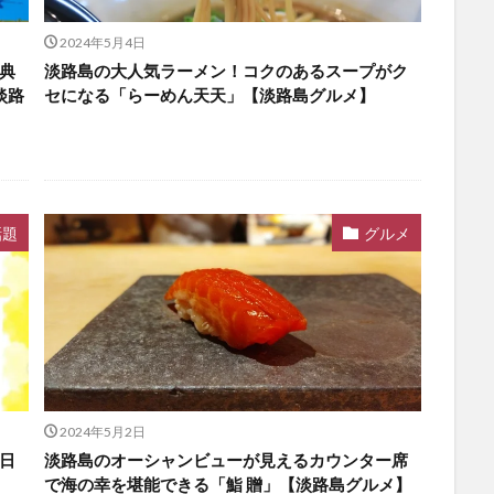
2024年5月4日
典
淡路島の大人気ラーメン！コクのあるスープがク
【淡路
セになる「らーめん天天」【淡路島グルメ】
話題
グルメ
2024年5月2日
日
淡路島のオーシャンビューが見えるカウンター席
で海の幸を堪能できる「鮨 贈」【淡路島グルメ】