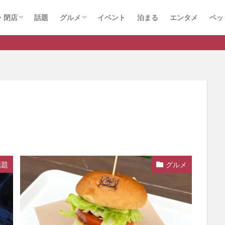
・閉店
話題
グルメ
イベント
泊まる
エンタメ
ペッ
店
店
スイーツ
ランチ
ラーメン
話題
グルメ