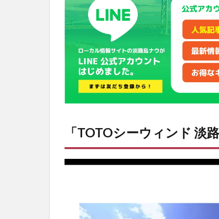
淡路 」
の魅力
2
客室
の水
回り
には
全て
TOTO
社製
が採
用さ
「TOTOシーウィンド 淡路
れて
いる
3
「TOTO
シーウ
ィンド
淡路」
のホテ