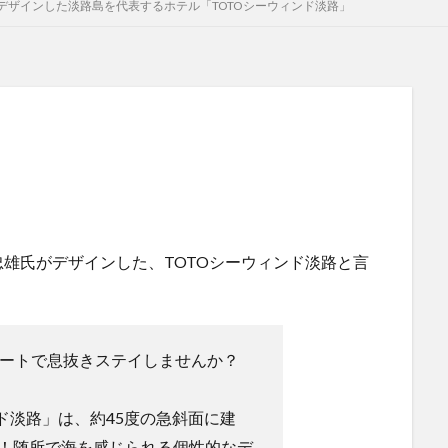
デザインした淡路島を代表するホテル「TOTOシーウィンド淡路」
雄氏がデザインした、TOTOシーウィンド淡路と言
ゾートで息抜きステイしませんか？
ンド淡路」は、約45度の急斜面に建
！随所で海を感じられる個性的なデ