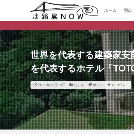
ホーム
開店
開
閉
淡路島の
世界を代表する建築家安
を代表するホテル「TOT
2022年12月10日
泊まる
ホテル
419view