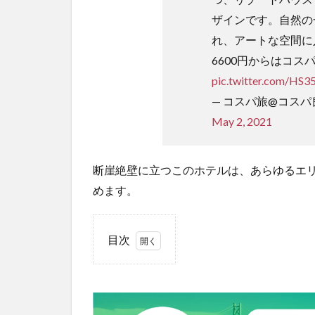
ザインです。自然の
れ、アートな空間に
6600円からはコス
pic.twitter.com/HS
— コスパ旅@コスパ良く
May 2, 2021
断崖絶壁に立つこのホテルは、あらゆるエ
めます。
目次
1
「TOTO
シーウ
ィンド