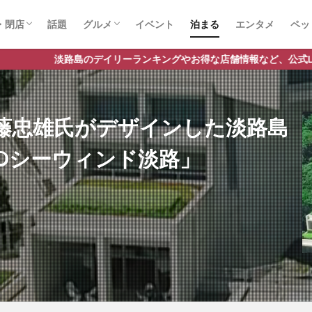
・閉店
話題
グルメ
イベント
泊まる
エンタメ
ペッ
店
店
スイーツ
ランチ
ラーメン
デイリーランキングやお得な店舗情報など、公式Lineだけの限定情報
藤忠雄氏がデザインした淡路島
Oシーウィンド淡路」