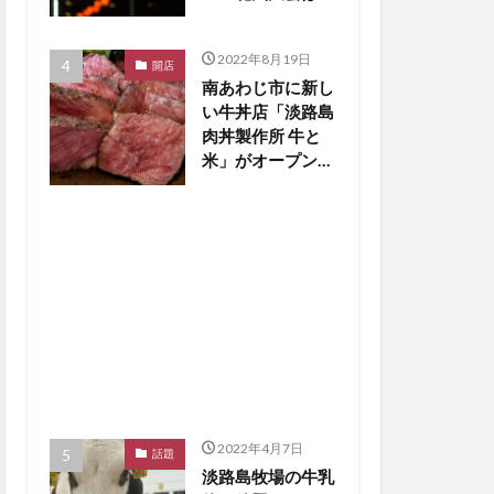
止の見通し【淡路
島話題】
2022年8月19日
開店
南あわじ市に新し
い牛丼店「淡路島
肉丼製作所 牛と
米」がオープン
【淡路島開店】
2022年4月7日
話題
淡路島牧場の牛乳