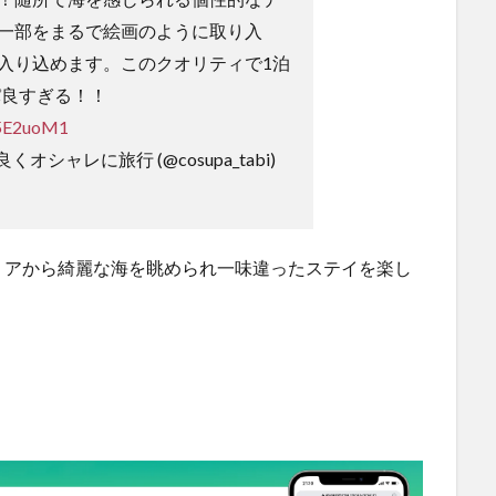
一部をまるで絵画のように取り入
入り込めます。このクオリティで1泊
パ良すぎる！！
35E2uoM1
オシャレに旅行 (@cosupa_tabi)
リアから綺麗な海を眺められ一味違ったステイを楽し