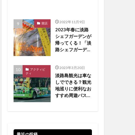
2022年11月9日
開店
2023年春に淡路
シェフガーデンが
帰ってくる！「淡
路シェフガーデン
WEST COAST」
【淡路島 開店】
2023年3月20日
アクティビ
ティ
淡路島観光は車な
しでできる？観光
地巡りに便利なお
すすめ周遊バスを
厳選
最近の投稿