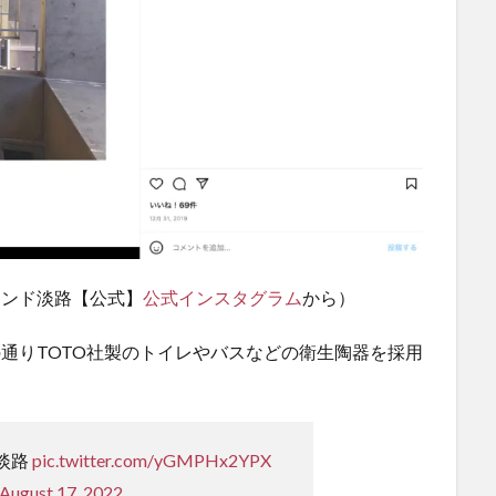
ィンド淡路【公式】
公式インスタグラム
から）
の通りTOTO社製のトイレやバスなどの衛生陶器を採用
淡路
pic.twitter.com/yGMPHx2YPX
August 17, 2022