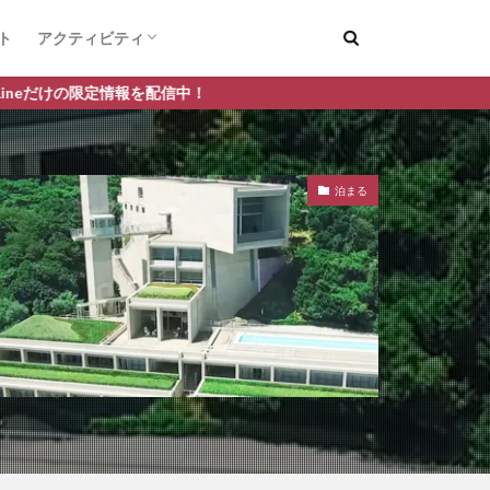
ト
アクティビティ
デートスポット
釣り
を配信中！
泊まる