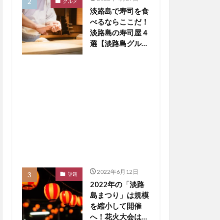
グルメ
淡路島で寿司を食
べるならここだ！
淡路島の寿司屋４
選【淡路島グルメ
まとめ】
2022年6月12日
話題
2022年の「淡路
島まつり」は規模
を縮小して開催
へ！花火大会は中