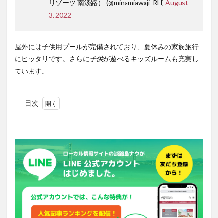
リゾーツ 南淡路） (@minamiawaji_RH)
August
3, 2022
屋外には子供用プールが完備されており、夏休みの家族旅行
にピッタリです。さらに
子供
が遊べるキッズルームも充実し
ています。
目次
1
子供
から
大人
まで
楽し
める
室外
プー
ルが
完備