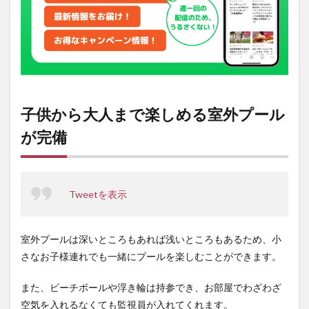
2
プー
ルの
利用
料金
と利
用可
能時
間
子供から大人まで楽しめる室外プール
3
が完備
「ホ
テル
＆リ
ゾー
ツ
Tweetを表示
南淡
路」
施設
情報
室外プールは深いところもあれば浅いところもあるため、小
さなお子様連れでも一緒にプールを楽しむことができます。
また、ビーチボールや浮き輪は持参でき、お部屋でわざわざ
空気を入れるなくても監視員が入れてくれます。