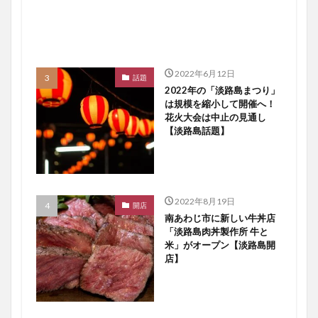
2022年6月12日
話題
2022年の「淡路島まつり」
は規模を縮小して開催へ！
花火大会は中止の見通し
【淡路島話題】
2022年8月19日
開店
南あわじ市に新しい牛丼店
「淡路島肉丼製作所 牛と
米」がオープン【淡路島開
店】