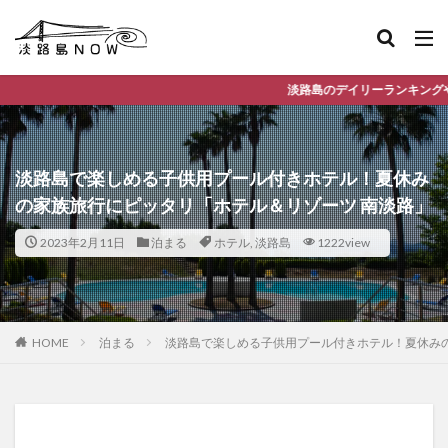
淡路島のデイリーランキングやお得な店舗情報など、公
淡路島で楽しめる子供用プール付きホテル！夏休み
の家族旅行にピッタリ「ホテル＆リゾーツ 南淡路」
2023年2月11日
泊まる
ホテル
,
淡路島
1222view
HOME
泊まる
淡路島で楽しめる子供用プール付きホテル！夏休みの