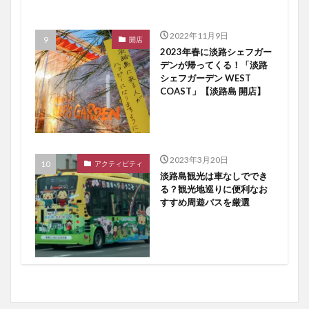
2022年11月9日
開店
2023年春に淡路シェフガー
デンが帰ってくる！「淡路
シェフガーデン WEST
COAST」【淡路島 開店】
2023年3月20日
アクティビティ
淡路島観光は車なしででき
る？観光地巡りに便利なお
すすめ周遊バスを厳選