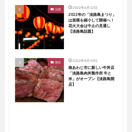
2022年6月12日
話題
2022年の「淡路島まつり」
は規模を縮小して開催へ！
花火大会は中止の見通し
【淡路島話題】
2022年8月19日
開店
南あわじ市に新しい牛丼店
「淡路島肉丼製作所 牛と
米」がオープン【淡路島開
店】