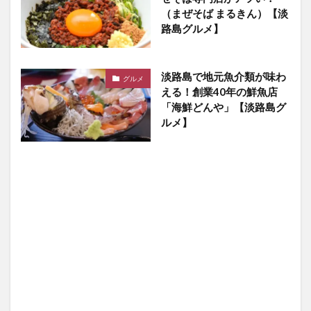
（まぜそば まるきん）【淡
路島グルメ】
淡路島で地元魚介類が味わ
グルメ
える！創業40年の鮮魚店
「海鮮どんや​」【淡路島グ
ルメ】