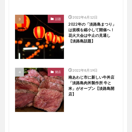
2022年6月12日
話題
2022年の「淡路島まつり」
は規模を縮小して開催へ！
花火大会は中止の見通し
【淡路島話題】
2022年8月19日
開店
南あわじ市に新しい牛丼店
「淡路島肉丼製作所 牛と
米」がオープン【淡路島開
店】