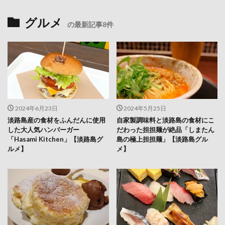
グルメ
の最新記事8件
2024年6月23日
2024年5月25日
淡路島産の食材をふんだんに使用
自家製調味料と淡路島の食材にこ
した大人気ハンバーガー
だわった担担麺が絶品「しまたん
「Hasami Kitchen」【淡路島グ
島の極上担担麺」【淡路島グル
ルメ】
メ】