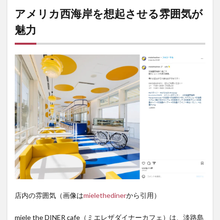
オシ
アメリカ西海岸を想起させる雰囲気が
ャレ
スポ
魅力
ット
3
淡
路島
「miele
the
DINER
cafe」
店舗情
報
店内の雰囲気（画像は
mielethediner
から引用）
miele the DINER cafe（ミエレザダイナーカフェ）は、淡路島