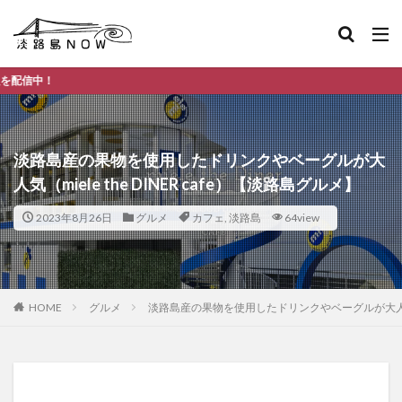
淡路島のデイ
淡路島産の果物を使用したドリンクやベーグルが大
人気（miele the DINER cafe）【淡路島グルメ】
2023年8月26日
グルメ
カフェ
,
淡路島
64view
HOME
グルメ
淡路島産の果物を使用したドリンクやベーグルが大人気（mie