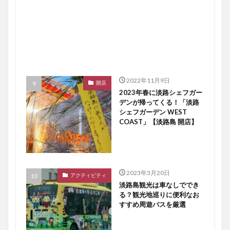
2022年11月9日
開店
2023年春に淡路シェフガー
デンが帰ってくる！「淡路
シェフガーデン WEST
COAST」【淡路島 開店】
2023年3月20日
アクティビティ
淡路島観光は車なしででき
る？観光地巡りに便利なお
すすめ周遊バスを厳選