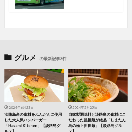
グルメ
の最新記事8件
2024年6月23日
2024年5月25日
淡路島産の食材をふんだんに使用
自家製調味料と淡路島の食材にこ
した大人気ハンバーガー
だわった担担麺が絶品「しまたん
「Hasami Kitchen」【淡路島グ
島の極上担担麺」【淡路島グル
ルメ】
メ】