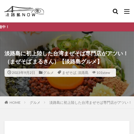
淡路島のデイリー
淡路島に初上陸した台湾まぜそば専門店がアツい！
（まぜそば まるきん）【淡路島グルメ】
2023年9月2日
グルメ
まぜそば
,
淡路島
101view
HOME
グルメ
淡路島に初上陸した台湾まぜそば専門店がアツい！（