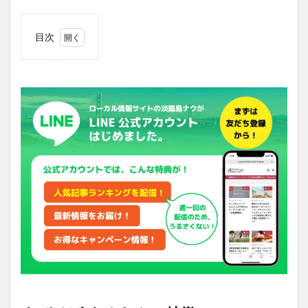
目次
1
まぜ
そば
まる
きん
の特
徴
2
おす
すめ
メニ
ュー
は
「淡
路島
まぜ
そ
ば」
3