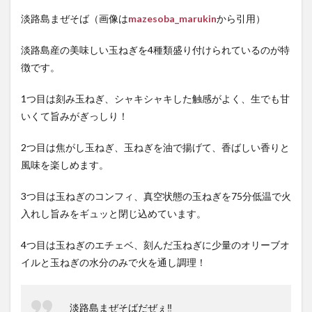
淡路島まぜそば（画像は
mazesoba_marukin
から引用）
淡路島産の美味しい玉ねぎを4種類盛り付けられているのが特
徴です。
1つ目は刻み玉ねぎ、シャキシャキした触感がよく、生でも甘
いくて旨みがぎっしり！
2つ目は焦がし玉ねぎ、玉ねぎを油で揚げて、香ばしい香りと
風味を楽しめます。
3つ目は玉ねぎのコンフィ、真空状態の玉ねぎを75分低温で火
入れし旨みをギュッと閉じ込めています。
4つ目は玉ねぎのエチェベ、刻んだ玉ねぎに少量のオリーブオ
イルと玉ねぎの水分のみで火を通し調理！
淡路島まぜそばだぜぇ‼️