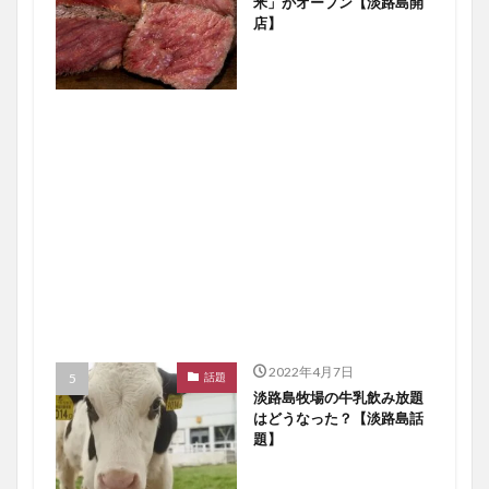
米」がオープン【淡路島開
店】
2022年4月7日
話題
淡路島牧場の牛乳飲み放題
はどうなった？【淡路島話
題】