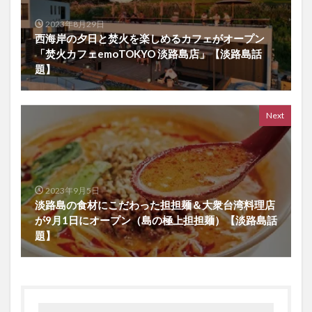
2023年8月29日
西海岸の夕日と焚火を楽しめるカフェがオープン
「焚火カフェemoTOKYO 淡路島店」【淡路島話
題】
Next
2023年9月5日
淡路島の食材にこだわった担担麺＆大衆台湾料理店
が9月1日にオープン（島の極上担担麺）【淡路島話
題】