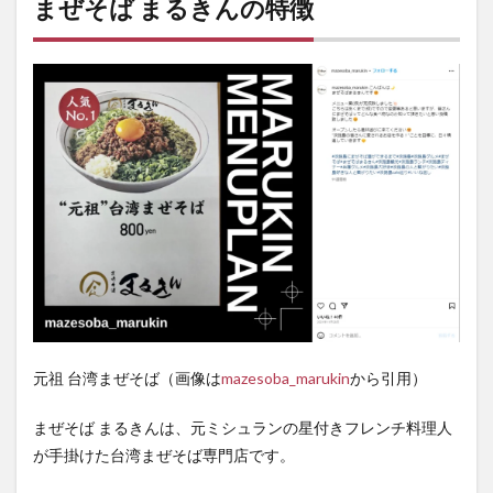
まぜそば まるきんの特徴
淡路
島
『ま
ぜそ
ばま
るき
ん』
店舗
情報
元祖 台湾まぜそば（画像は
mazesoba_marukin
から引用）
まぜそば まるきんは、元ミシュランの星付きフレンチ料理人
が手掛けた台湾まぜそば専門店です。