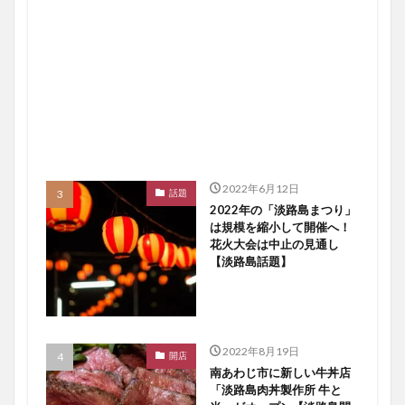
2022年6月12日
話題
2022年の「淡路島まつり」
は規模を縮小して開催へ！
花火大会は中止の見通し
【淡路島話題】
2022年8月19日
開店
南あわじ市に新しい牛丼店
「淡路島肉丼製作所 牛と