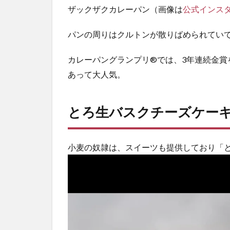
ザックザクカレーパン（画像は
公式インス
店
（詳
細情
パンの周りはクルトンが散りばめられてい
報）
カレーパングランプリ®では、3年連続金賞
あって大人気。
とろ生バスクチーズケー
小麦の奴隷は、スイーツも提供しており「