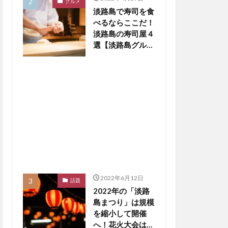
グルメ
淡路島で寿司を食
べるならここだ！
淡路島の寿司屋４
選【淡路島グルメ
まとめ】
2022年6月12日
話題
2022年の「淡路
島まつり」は規模
を縮小して開催
へ！花火大会は中