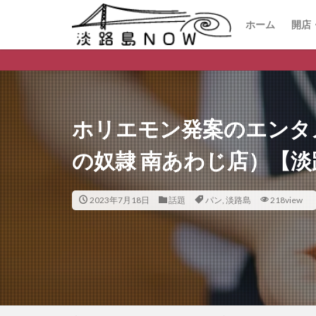
ホーム
開店
開
閉
淡路島のデイ
ホリエモン発案のエンタ
の奴隷 南あわじ店）【淡
2023年7月18日
話題
パン
,
淡路島
218view