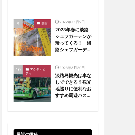
2022年11月9日
開店
2023年春に淡路
シェフガーデンが
帰ってくる！「淡
路シェフガーデン
WEST COAST」
【淡路島 開店】
2023年3月20日
アクティビ
ティ
淡路島観光は車な
しでできる？観光
地巡りに便利なお
すすめ周遊バスを
厳選
最近の投稿