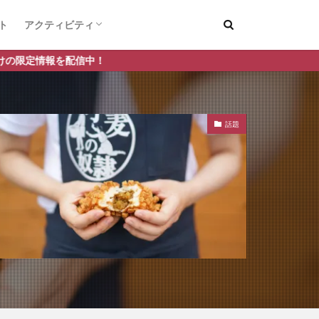
ト
アクティビティ
デートスポット
釣り
中！
話題