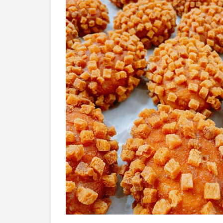
ろ
生
バ
ス
ク
チ
ー
ズ
ケ
ー
キ
も
大
人
気
3
小麦
の奴
隷
南あ
わじ