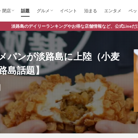
・閉店
話題
グルメ
イベント
泊まる
エンタメ
ペッ
店
店
スイーツ
ランチ
ラーメン
リーランキングやお得な店舗情報など、公式Lineだけの限定情報を配信
メパンが淡路島に上陸（小麦
路島話題】