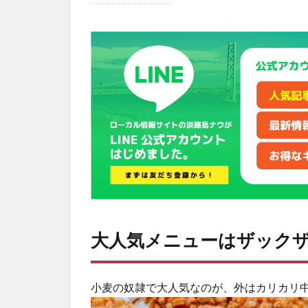
大
人
気
メ
ニ
ュ
ー
は
ザ
ッ
ク
ザ
ク
カ
レ
ー
大人気メニューはザック
パ
ン
2
小麦の奴隷で大人気なのが、外はカリカリ
と