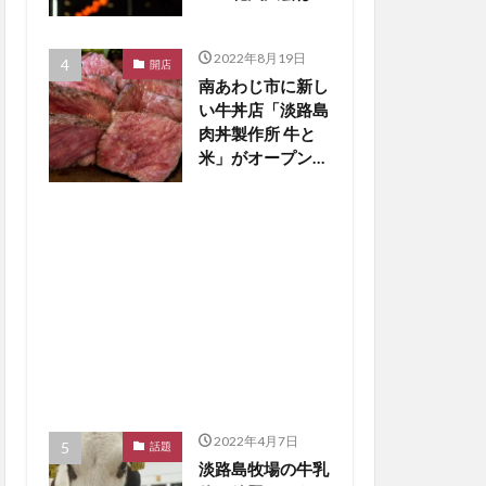
止の見通し【淡路
島話題】
2022年8月19日
開店
南あわじ市に新し
い牛丼店「淡路島
肉丼製作所 牛と
米」がオープン
【淡路島開店】
2022年4月7日
話題
淡路島牧場の牛乳