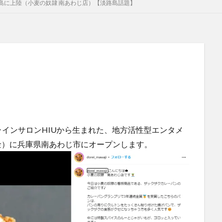
島に上陸（小麦の奴隷 南あわじ店）【淡路島話題】
インサロンHIUから生まれた、地方活性型エンタメ
（金）に兵庫県南あわじ市にオープンします。