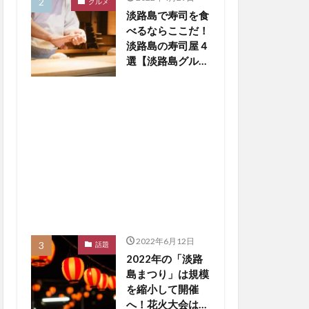
グルメ
淡路島で寿司を食
べるならここだ！
淡路島の寿司屋４
選【淡路島グルメ
まとめ】
2022年6月12日
話題
2022年の「淡路
島まつり」は規模
を縮小して開催
へ！花火大会は中