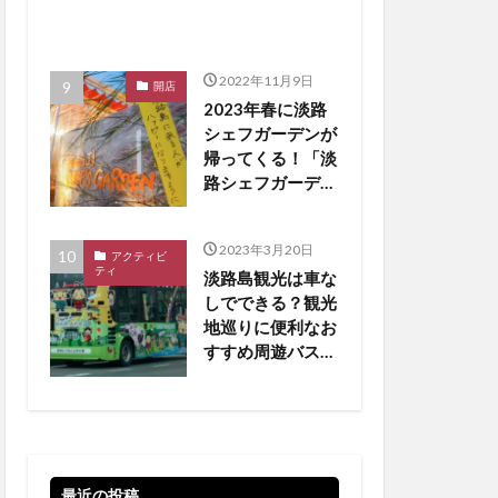
2022年11月9日
開店
2023年春に淡路
シェフガーデンが
帰ってくる！「淡
路シェフガーデン
WEST COAST」
【淡路島 開店】
2023年3月20日
アクティビ
ティ
淡路島観光は車な
しでできる？観光
地巡りに便利なお
すすめ周遊バスを
厳選
最近の投稿