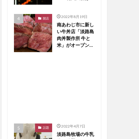
止の見通し【淡路
島話題】
2022年8月19日
開店
南あわじ市に新し
い牛丼店「淡路島
肉丼製作所 牛と
米」がオープン
【淡路島開店】
2022年4月7日
話題
淡路島牧場の牛乳