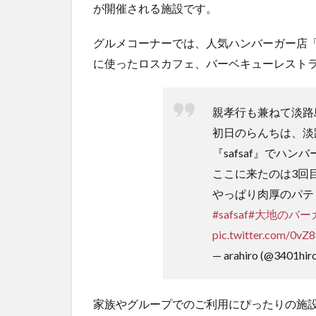
が開催される施設です。
グルメコーナーでは、人気ハンバーガー店「s
に使ったロスカフェ、バーベキューレスト
親孝行も兼ねて淡路
初日のらんちは、淡
『safsaf』でハン
ここに来たのは3回
やっぱり肉厚のパテ
#safsaf
#大地のバー
pic.twitter.com/0vZ
— arahiro (@3401hir
家族やグループでのご利用にぴったりの施