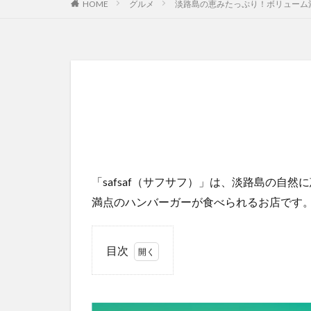
HOME
グルメ
淡路島の恵みたっぷり！ボリューム満
「safsaf（サフサフ）」は、淡路島の自
満点のハンバーガーが食べられるお店です
目次
1
淡路
牛