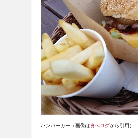
「safsaf （サ
フサフ）」
店舗情報
ハンバーガー（画像は
食べログ
から引用）