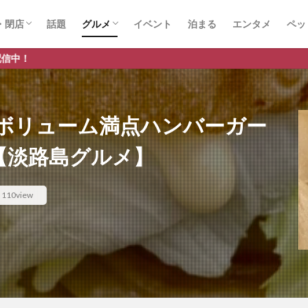
・閉店
話題
グルメ
イベント
泊まる
エンタメ
ペッ
店
店
スイーツ
ランチ
ラーメン
ボリューム満点ハンバーガー
」【淡路島グルメ】
110view