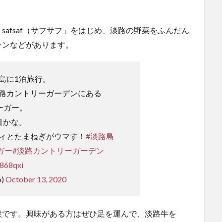
afsaf（サフサフ」をはじめ、淡路の野菜をふんだん
ランなどがあります。
島に1泊旅行。
路カントリーガーデンにある
バーガー。
目かな。
ィとたまねぎがウマす！
#淡路島
ガー
#淡路カントリーガーデン
8868qxi
o)
October 13, 2020
設です。興味がある方はぜひ足を運んで、淡路牛を