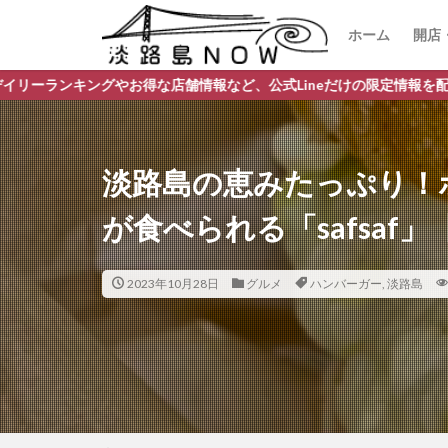
ホーム
開店
開
閉
舗情報など、公式Lineだけの限定情報を配信中！
淡路島の恵みたっぷり！
が食べられる「safsaf
2023年10月28日
グルメ
ハンバーガー
,
淡路島