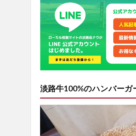
100%
のハ
ンバ
ーガ
ーが
おす
す
め！
2
淡路
カン
トリ
ーク
淡路牛100%のハンバー
ラブ
には
色々
なお
店が
ある
3
淡路島