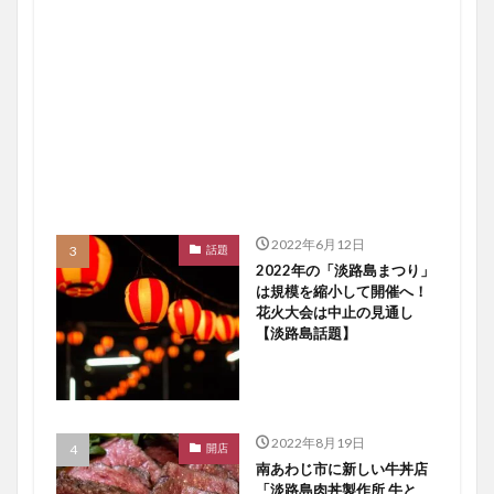
2022年6月12日
話題
2022年の「淡路島まつり」
は規模を縮小して開催へ！
花火大会は中止の見通し
【淡路島話題】
2022年8月19日
開店
南あわじ市に新しい牛丼店
「淡路島肉丼製作所 牛と