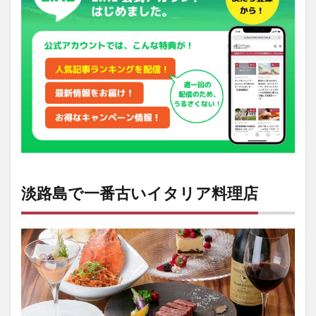
リア
料理
店
2
人気
メニ
ュー
は生
ウニ
のス
パゲ
ティ
ー
淡路島で一番古いイタリア料理店
3
いた
りあ
亭の
店舗
情報