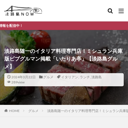
淡路島の
淡路島随一のイタリア料理専門店！ミシュラン兵庫
版ビブグルマン掲載「いたりあ亭」【淡路島グル
メ】
2024年3月22日
グルメ
イタリアン
,
ランチ
,
淡路島
289view
HOME
グルメ
淡路島随一のイタリア料理専門店！ミシュラン兵庫