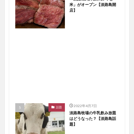
米」がオープン【淡路島開
店】
2022年4月7日
話題
淡路島牧場の牛乳飲み放題
はどうなった？【淡路島話
題】