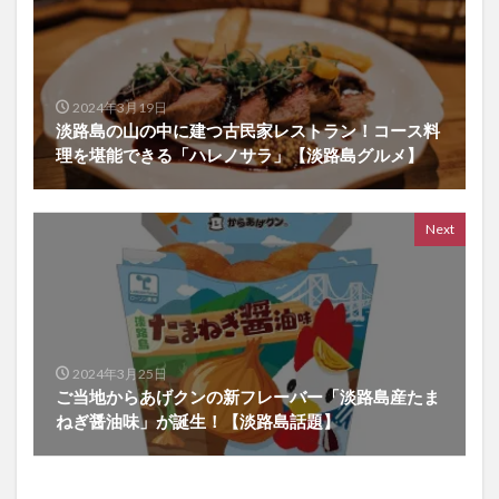
2024年3月19日
淡路島の山の中に建つ古民家レストラン！コース料
理を堪能できる「ハレノサラ」【淡路島グルメ】
Next
2024年3月25日
ご当地からあげクンの新フレーバー「淡路島産たま
ねぎ醤油味」が誕生！【淡路島話題】