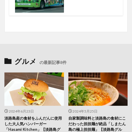
グルメ
の最新記事8件
2024年6月23日
2024年5月25日
淡路島産の食材をふんだんに使用
自家製調味料と淡路島の食材にこ
した大人気ハンバーガー
だわった担担麺が絶品「しまたん
「Hasami Kitchen」【淡路島グ
島の極上担担麺」【淡路島グル