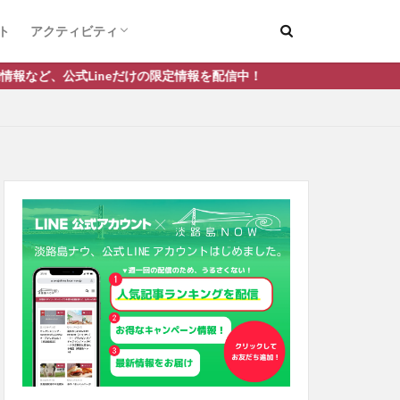
ト
アクティビティ
デートスポット
釣り
ineだけの限定情報を配信中！