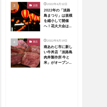
2022年6月12日
話題
2022年の「淡路
島まつり」は規模
を縮小して開催
へ！花火大会は中
止の見通し【淡路
島話題】
2022年8月19日
開店
南あわじ市に新し
い牛丼店「淡路島
肉丼製作所 牛と
米」がオープン
【淡路島開店】