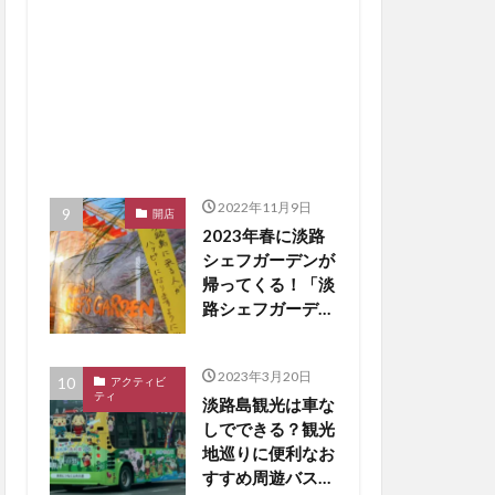
2022年11月9日
開店
2023年春に淡路
シェフガーデンが
帰ってくる！「淡
路シェフガーデン
WEST COAST」
【淡路島 開店】
2023年3月20日
アクティビ
ティ
淡路島観光は車な
しでできる？観光
地巡りに便利なお
すすめ周遊バスを