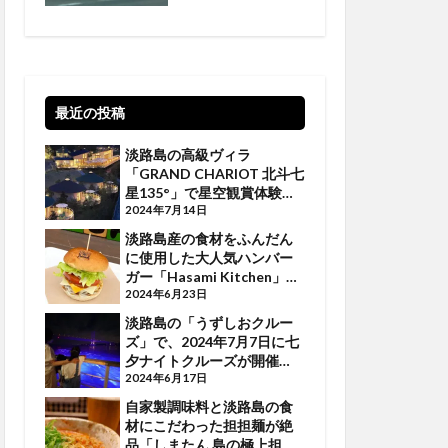
厳選
最近の投稿
淡路島の高級ヴィラ
「GRAND CHARIOT 北斗七
星135°」で星空観賞体験が
開催【淡路島話題】
2024年7月14日
淡路島産の食材をふんだん
に使用した大人気ハンバー
ガー「Hasami Kitchen」
【淡路島グルメ】
2024年6月23日
淡路島の「うずしおクルー
ズ」で、2024年7月7日に七
夕ナイトクルーズが開催
【淡路島話題】
2024年6月17日
自家製調味料と淡路島の食
材にこだわった担担麺が絶
品「しまたん 島の極上担担