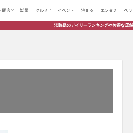
・閉店
話題
グルメ
イベント
泊まる
エンタメ
ペッ
店
店
スイーツ
ランチ
ラーメン
淡路島のデイリーランキングやお得な店舗情報など、公式L