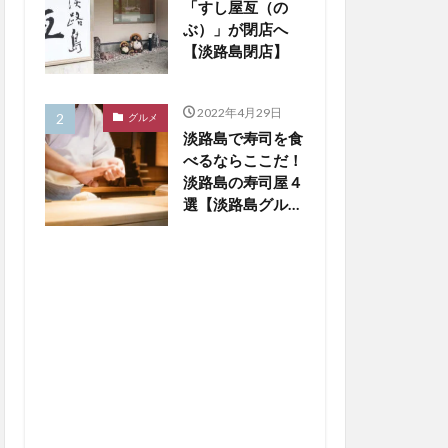
「すし屋亙（の
ぶ）」が閉店へ
【淡路島閉店】
2022年4月29日
グルメ
淡路島で寿司を食
べるならここだ！
淡路島の寿司屋４
選【淡路島グルメ
まとめ】