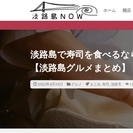
ホーム
開店
開
閉
淡路島の
淡路島で寿司を食べるな
【淡路島グルメまとめ】
2022年4月29日
グルメ
まとめ
,
寿司
,
淡路市
1