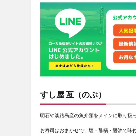
屋
亙
（の
ぶ）
2
林
屋
酢
店
3
寿司
割
烹
すし屋 亙（のぶ）
源平
4
寿
明石や淡路島産の魚介類をメインに取り扱っ
し
新月
お寿司はおまかせで、塩・酢橘・醤油で味
5