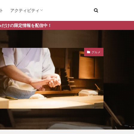
ト
アクティビティ
デートスポット
釣り
配信中！
グルメ