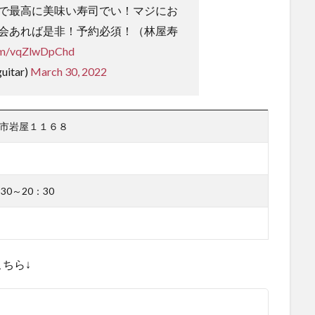
で最高に美味い寿司でい！マジにお
会あれば是非！予約必須！（林屋寿
com/vqZlwDpChd
itar)
March 30, 2022
淡路市岩屋１１６８
30～20：30
ちら↓