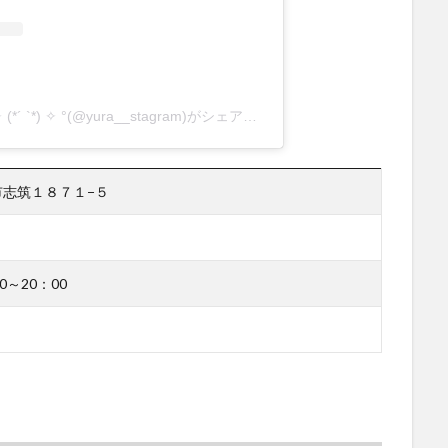
ゆらりんヌーピー呑み専用ｱｶ° ✧ (*´ `*) ✧ °(@yura__stagram)がシェアした投稿
路市志筑１８７１−５
0～20：00