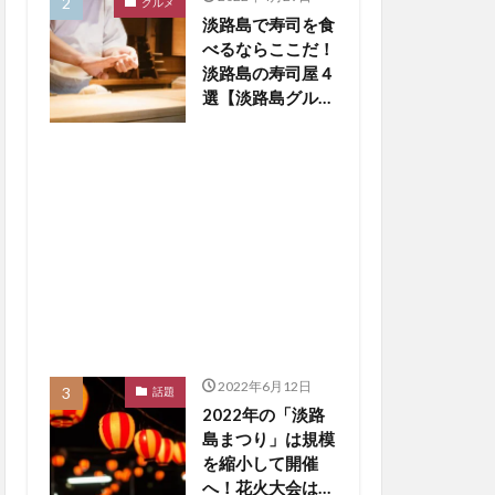
グルメ
淡路島で寿司を食
べるならここだ！
淡路島の寿司屋４
選【淡路島グルメ
まとめ】
2022年6月12日
話題
2022年の「淡路
島まつり」は規模
を縮小して開催
へ！花火大会は中