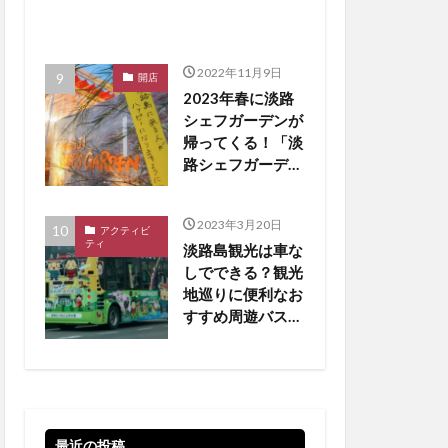
2022年11月9日
開店
2023年春に淡路
シェフガーデンが
帰ってくる！「淡
路シェフガーデン
WEST COAST」
【淡路島 開店】
2023年3月20日
アクティビ
ティ
淡路島観光は車な
しでできる？観光
地巡りに便利なお
すすめ周遊バスを
厳選
最近の投稿