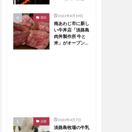
止の見通し【淡路
島話題】
2022年8月19日
開店
南あわじ市に新し
い牛丼店「淡路島
肉丼製作所 牛と
米」がオープン
【淡路島開店】
2022年4月7日
話題
淡路島牧場の牛乳