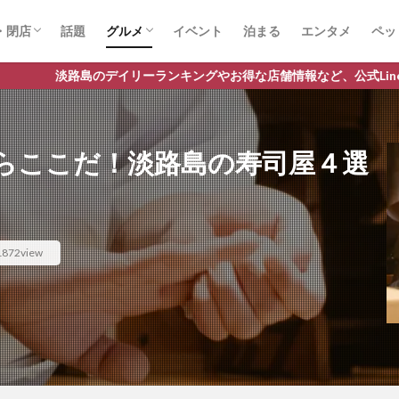
・閉店
話題
グルメ
イベント
泊まる
エンタメ
ペッ
店
店
スイーツ
ランチ
ラーメン
デイリーランキングやお得な店舗情報など、公式Lineだけの限定情報を
らここだ！淡路島の寿司屋４選
1872view