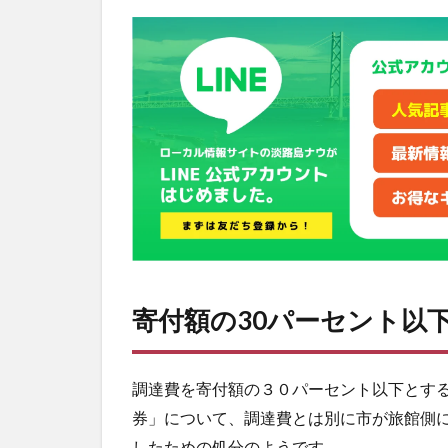
付
額
の
30
パ
ー
セ
ン
ト
以
下
と
い
う
基
寄付額の30パーセント以
準
に
違
調達費を寄付額の３０パーセント以下とす
反
券」について、調達費とは別に市が旅館側
2
したための処分のようです。