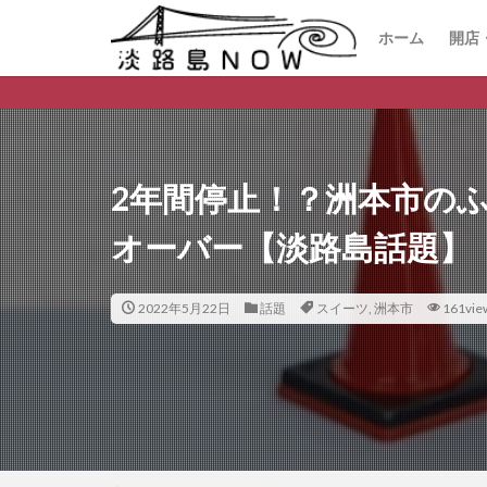
ホーム
開店
開
閉
淡路島の
2年間停止！？洲本市の
オーバー【淡路島話題】
2022年5月22日
話題
スイーツ
,
洲本市
161vie