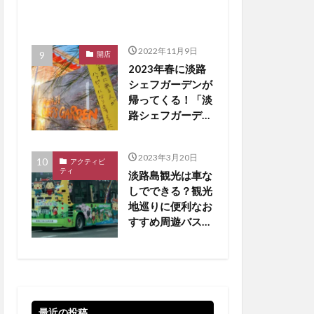
2022年11月9日
開店
2023年春に淡路
シェフガーデンが
帰ってくる！「淡
路シェフガーデン
WEST COAST」
【淡路島 開店】
2023年3月20日
アクティビ
ティ
淡路島観光は車な
しでできる？観光
地巡りに便利なお
すすめ周遊バスを
厳選
最近の投稿