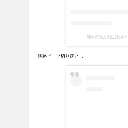
洲本市魅力創生課(@sum
淡路ビーフ切り落とし