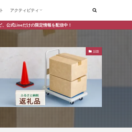
ト
アクティビティ
デートスポット
釣り
を配信中！
話題