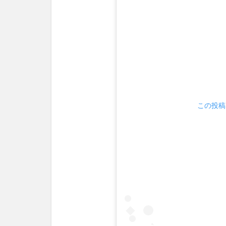
市
で
PR
は
続
け
る
と
の
こ
この投稿を
と