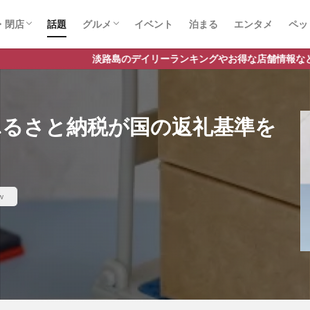
・閉店
話題
グルメ
イベント
泊まる
エンタメ
ペッ
店
店
スイーツ
ランチ
ラーメン
デイリーランキングやお得な店舗情報など、公式Lineだけの限定情報
ふるさと納税が国の返礼基準を
w