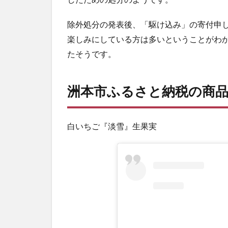
洲
本
市
除外処分の発表後、「駆け込み」の寄付申
ふ
楽しみにしている方は多いということがわ
る
たそうです。
さ
と
納
税
洲本市ふるさと納税の商
の
商
品
白いちご『淡雪』生果実
の
一
部
を
ご
紹
介
3