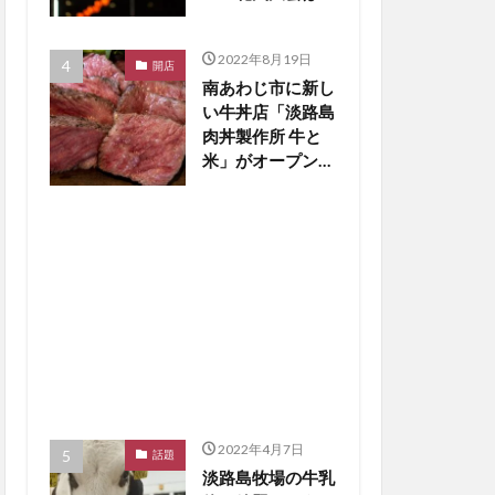
止の見通し【淡路
島話題】
2022年8月19日
開店
南あわじ市に新し
い牛丼店「淡路島
肉丼製作所 牛と
米」がオープン
【淡路島開店】
2022年4月7日
話題
淡路島牧場の牛乳