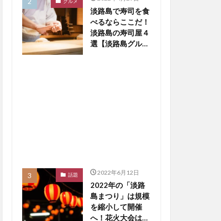
グルメ
淡路島で寿司を食
べるならここだ！
淡路島の寿司屋４
選【淡路島グルメ
まとめ】
2022年6月12日
話題
2022年の「淡路
島まつり」は規模
を縮小して開催
へ！花火大会は中