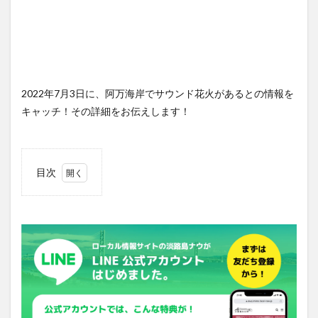
2022年7月3日に、阿万海岸でサウンド花火があるとの情報を
キャッチ！その詳細をお伝えします！
目次
1
場所
は南
あわ
じ市
の阿
万海
岸
2
サウ