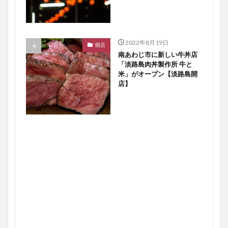
2022年8月19日
開店
南あわじ市に新しい牛丼店
「淡路島肉丼製作所 牛と
米」がオープン【淡路島開
店】