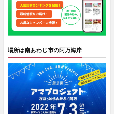
ンド
花火
とは
3
開催
情報
場所は南あわじ市の阿万海岸