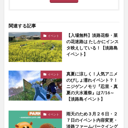
関連する記事
【入場無料】淡路花祭・菜
イベント
の花迷路は たしかにインス
タ映えしている！【淡路島
イベント】
真夏に涼しく！人気アニメ
イベント
のびしょ濡れイベント？！
ニジゲンノモリ『忍里・真
夏の大水遁祭』は7/16～
【淡路島イベント】
雨天のため３月２６日・２
イベント
７日のイベント内容変更・
淡路ファームパークイング