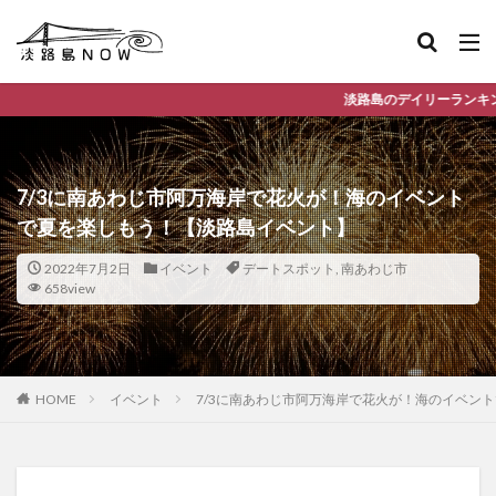
淡路島のデイリーランキングやお得な店舗情報など
7/3に南あわじ市阿万海岸で花火が！海のイベント
で夏を楽しもう！【淡路島イベント】
2022年7月2日
イベント
デートスポット
,
南あわじ市
658view
HOME
イベント
7/3に南あわじ市阿万海岸で花火が！海のイベン