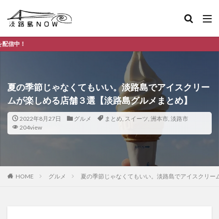
淡路島のデイ
夏の季節じゃなくてもいい。淡路島でアイスクリー
ムが楽しめる店舗３選【淡路島グルメまとめ】
2022年8月27日
グルメ
まとめ
,
スイーツ
,
洲本市
,
淡路市
204view
HOME
グルメ
夏の季節じゃなくてもいい。淡路島でアイスクリー