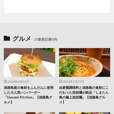
グルメ
の最新記事8件
2024年6月23日
2024年5月25日
淡路島産の食材をふんだんに使用
自家製調味料と淡路島の食材にこ
した大人気ハンバーガー
だわった担担麺が絶品「しまたん
「Hasami Kitchen」【淡路島グ
島の極上担担麺」【淡路島グル
ルメ】
メ】