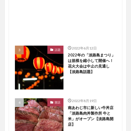
2022年6月12日
話題
2022年の「淡路島まつり」
は規模を縮小して開催へ！
花火大会は中止の見通し
【淡路島話題】
2022年8月19日
開店
南あわじ市に新しい牛丼店
「淡路島肉丼製作所 牛と
米」がオープン【淡路島開
店】