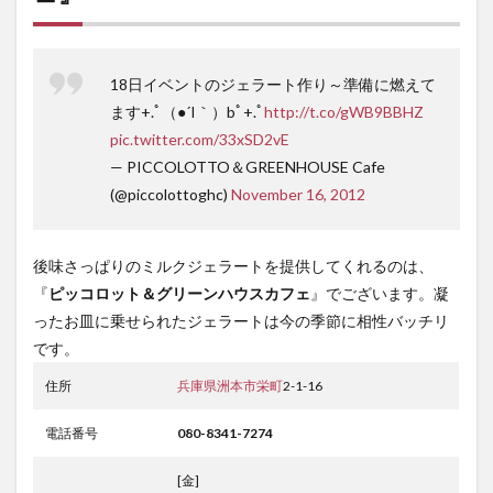
18日イベントのジェラート作り～準備に燃えて
ます+.ﾟ（●´I｀）bﾟ+.ﾟ
http://t.co/gWB9BBHZ
pic.twitter.com/33xSD2vE
— PICCOLOTTO＆GREENHOUSE Cafe
(@piccolottoghc)
November 16, 2012
後味さっぱりのミルクジェラートを提供してくれるのは、
『
ピッコロット＆グリーンハウスカフェ
』でございます。凝
ったお皿に乗せられたジェラートは今の季節に相性バッチリ
です。
住所
兵庫県
洲本市
栄町
2-1-16
電話番号
080-8341-7274
[金]