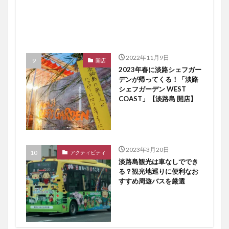
2022年11月9日
開店
2023年春に淡路シェフガー
デンが帰ってくる！「淡路
シェフガーデン WEST
COAST」【淡路島 開店】
2023年3月20日
アクティビティ
淡路島観光は車なしででき
る？観光地巡りに便利なお
すすめ周遊バスを厳選