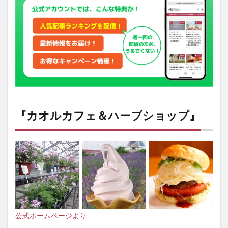
2
『ピ
ッコ
ロッ
ト＆
グリ
ーン
ハウ
スカ
フ
ェ』
『カオルカフェ＆ハーブショップ』
3
『lilla（リ
ラ）』
公式ホームページより