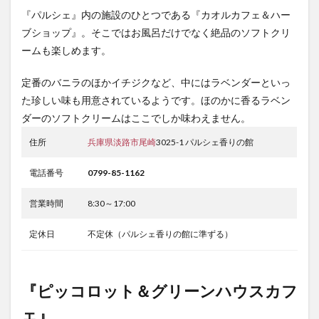
『パルシェ』内の施設のひとつである『カオルカフェ＆ハー
ブショップ』。そこではお風呂だけでなく絶品のソフトクリ
ームも楽しめます。
定番のバニラのほかイチジクなど、中にはラベンダーといっ
た珍しい味も用意されているようです。ほのかに香るラベン
ダーのソフトクリームはここでしか味わえません。
住所
兵庫県
淡路市
尾崎
3025-1 パルシェ香りの館
電話番号
0799-85-1162
営業時間
8:30～17:00
定休日
不定休（パルシェ香りの館に準ずる）
『
ピッコロット＆グリーンハウスカフ
ェ
』