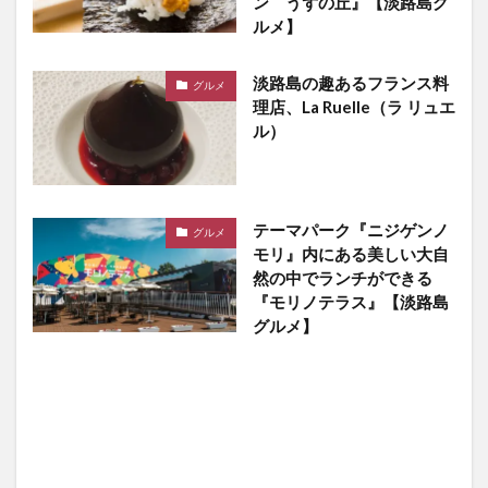
ン うずの丘』【淡路島グ
ルメ】
淡路島の趣あるフランス料
グルメ
理店、La Ruelle（ラ リュエ
ル）
テーマパーク『ニジゲンノ
グルメ
モリ』内にある美しい大自
然の中でランチができる
『モリノテラス』【淡路島
グルメ】