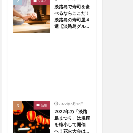
グルメ
淡路島で寿司を食
べるならここだ！
淡路島の寿司屋４
選【淡路島グルメ
まとめ】
2022年6月12日
話題
2022年の「淡路
島まつり」は規模
を縮小して開催
へ！花火大会は中