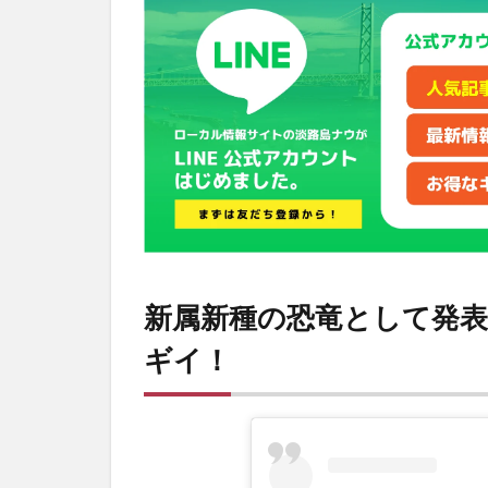
の恐
竜と
して
発表
され
たヤ
マト
サウ
ル
ス・
イザ
ナギ
イ！
新属新種の恐竜として発
2
淡
ギイ！
路
文
化
史
料
館