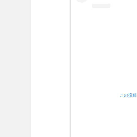
は
開
館
40
周
年
3
開
催
情
報
この投稿を