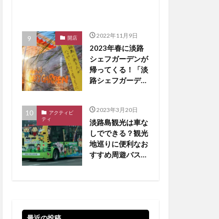
2022年11月9日
開店
2023年春に淡路
シェフガーデンが
帰ってくる！「淡
路シェフガーデン
WEST COAST」
【淡路島 開店】
2023年3月20日
アクティビ
ティ
淡路島観光は車な
しでできる？観光
地巡りに便利なお
すすめ周遊バスを
厳選
最近の投稿