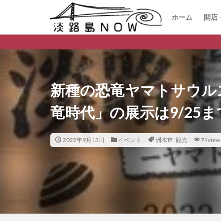
ホーム
開店
開
閉
淡路
新種の恐竜ヤマトサウル
竜時代」の展示は9/25
2022年9月13日
イベント
洲本市
,
観光
74view