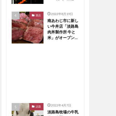
止の見通し【淡路
島話題】
2022年8月19日
開店
南あわじ市に新し
い牛丼店「淡路島
肉丼製作所 牛と
米」がオープン
【淡路島開店】
2022年4月7日
話題
淡路島牧場の牛乳