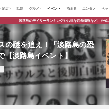
・閉店
話題
グルメ
イベント
泊まる
エンタメ
ペッ
店
店
スイーツ
ランチ
ラーメン
島のデイリーランキングやお得な店舗情報など、公式Lineだけの限定情
スの謎を追え！「淡路島の恐
まで【淡路島イベント】