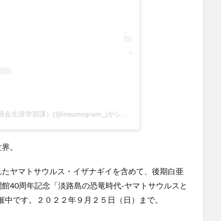
インスモグラム（洲本市教育委員会生涯学習課）(@insumogram_)がシェアした投稿
世界。
れたヤマトサウルス・イザナギイを含めて、後期白亜
館40周年記念「淡路島の恐竜時代-ヤマトサウルスと
催中です。２０２２年９月２５日（日）まで。