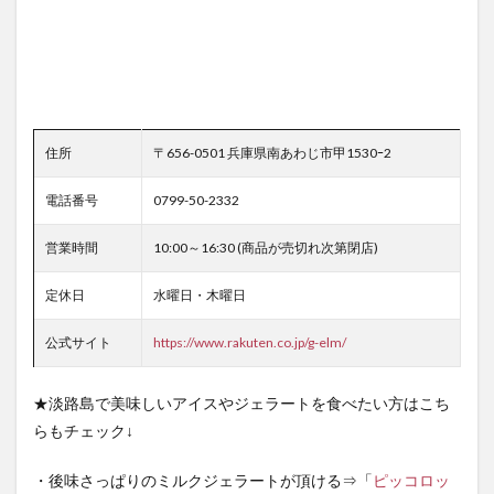
住所
〒656-0501 兵庫県南あわじ市甲1530ｰ2
電話番号
0799-50-2332
営業時間
10:00～16:30 (商品が売切れ次第閉店)
定休日
水曜日・木曜日
公式サイト
https://www.rakuten.co.jp/g-elm/
★淡路島で美味しいアイスやジェラートを食べたい方はこち
らもチェック↓
・後味さっぱりのミルクジェラートが頂ける⇒「
ピッコロッ