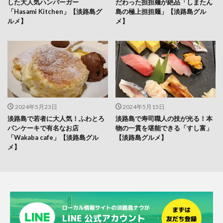
した大人気ハンバーガー
だわった担担麺が絶品「しまたん
「Hasami Kitchen」【淡路島グ
島の極上担担麺」【淡路島グル
ルメ】
メ】
2024年5月23日
2024年5月15日
淡路島で若者に大人気！ふわとろ
淡路島で寿司職人の技が光る！本
パンケーキで有名なお店
物の一貫を堪能できる「すし富」
「Wakaba cafe」【淡路島グル
【淡路島グルメ】
メ】