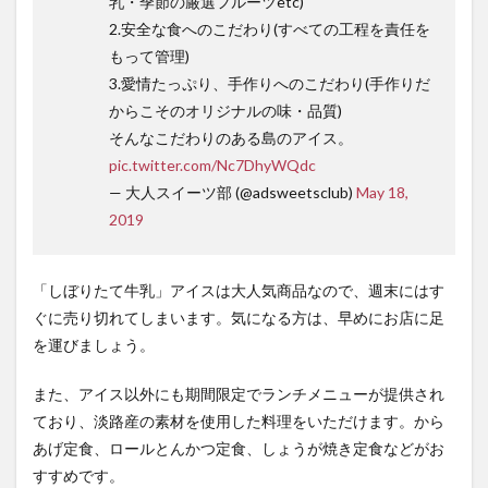
乳・季節の厳選フルーツetc)
2.安全な食へのこだわり(すべての工程を責任を
もって管理)
3.愛情たっぷり、手作りへのこだわり(手作りだ
からこそのオリジナルの味・品質)
そんなこだわりのある島のアイス。
pic.twitter.com/Nc7DhyWQdc
— 大人スイーツ部 (@adsweetsclub)
May 18,
2019
「しぼりたて牛乳」アイスは大人気商品なので、週末にはす
ぐに売り切れてしまいます。気になる方は、早めにお店に足
を運びましょう。
また、アイス以外にも期間限定でランチメニューが提供され
ており、淡路産の素材を使用した料理をいただけます。から
あげ定食、ロールとんかつ定食、しょうが焼き定食などがお
すすめです。