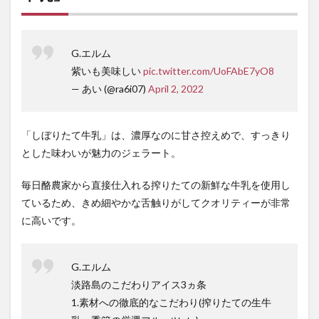
G.エルム
紫いも美味しい
pic.twitter.com/UoFAbE7yO8
— あい (@ra6i07)
April 2, 2022
「しぼりたて牛乳」は、濃厚なのに甘さ控えめで、すっきり
とした味わいが魅力のジェラート。
毎日酪農家から直接仕入れる搾りたての新鮮な牛乳を使用し
ているため、きめ細やかな舌触りがしてクオリティーが非常
に高いです。
G.エルム
淡路島のこだわりアイス3ヵ条
1.素材への徹底的なこだわり(搾りたての生牛