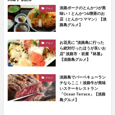
淡路ポークのとんかつが美
グルメ
味い！とんかつ&喫茶のお
店（とんかつ ママン）【淡
路島グルメ】
お花見に “淡路島に行った
グルメ
ら絶対行ったほうが良いお
店” 淡路市・岩屋『林屋』
【淡路島グルメ】
淡路島でバーベキューラン
グルメ
チならここ！淡路牛が美味
いステーキレストラン
「Ocean Terrace」【淡路
島グルメ】