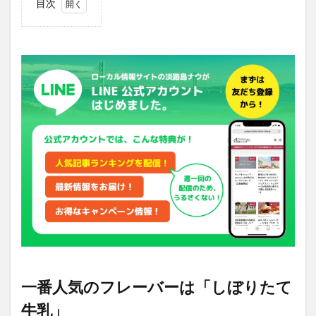
目次
1
一番
人気
のフ
レー
バー
は
「し
ぼり
たて
牛
乳」
2
「G.
エル
ム」
の店
舗情
報
一番人気のフレーバーは「しぼりたて
牛乳」