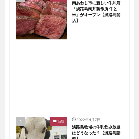
南あわじ市に新しい牛丼店
「淡路島肉丼製作所 牛と
米」がオープン【淡路島開
店】
2022年4月7日
話題
淡路島牧場の牛乳飲み放題
はどうなった？【淡路島話
題】