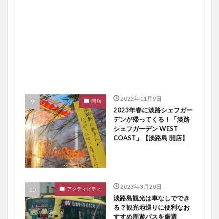
2022年11月9日
開店
2023年春に淡路シェフガー
デンが帰ってくる！「淡路
シェフガーデン WEST
COAST」【淡路島 開店】
2023年3月20日
アクティビティ
淡路島観光は車なしででき
る？観光地巡りに便利なお
すすめ周遊バスを厳選