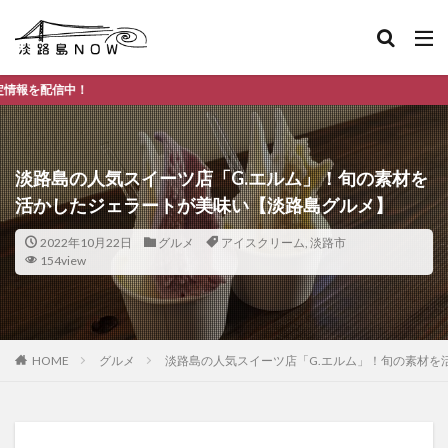
淡
淡路島の人気スイーツ店「G.エルム」！旬の素材を
活かしたジェラートが美味い【淡路島グルメ】
2022年10月22日
グルメ
アイスクリーム
,
淡路市
154view
HOME
グルメ
淡路島の人気スイーツ店「G.エルム」！旬の素材を