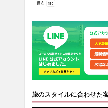
目次
1
旅
の
ス
タ
イ
ル
に
合
わ
せ
た
客
室
が
選
べ
旅のスタイルに合わせた
る
2