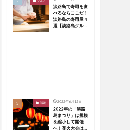
グルメ
淡路島で寿司を食
べるならここだ！
淡路島の寿司屋４
選【淡路島グルメ
まとめ】
2022年6月12日
話題
2022年の「淡路
島まつり」は規模
を縮小して開催
へ！花火大会は中