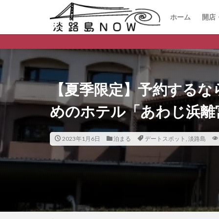
ホーム
開店
開
閉
淡路島のデイリー
【夏季限定】予約するな
めのホテル「あわじ浜離
2023年1月6日
泊まる
デートスポット
,
淡路島