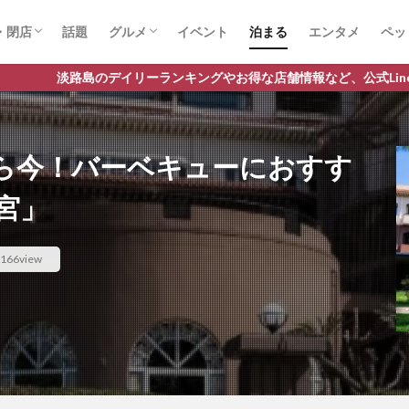
・閉店
話題
グルメ
イベント
泊まる
エンタメ
ペッ
店
店
スイーツ
ランチ
ラーメン
ランキングやお得な店舗情報など、公式Lineだけの限定情報を配信中
ら今！バーベキューにおすす
宮」
166view