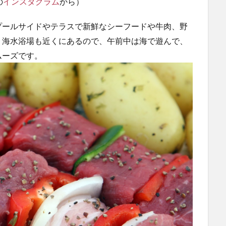
の
インスタグラム
から）
プールサイドやテラスで新鮮なシーフードや牛肉、野
。海水浴場も近くにあるので、午前中は海で遊んで、
ムーズです。