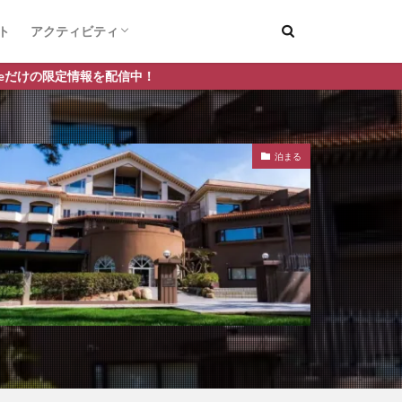
ト
アクティビティ
デートスポット
釣り
！
泊まる