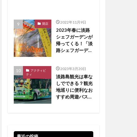
2022年11月9日
開店
2023年春に淡路
シェフガーデンが
帰ってくる！「淡
路シェフガーデン
WEST COAST」
【淡路島 開店】
2023年3月20日
アクティビ
ティ
淡路島観光は車な
しでできる？観光
地巡りに便利なお
すすめ周遊バスを
厳選
最近の投稿