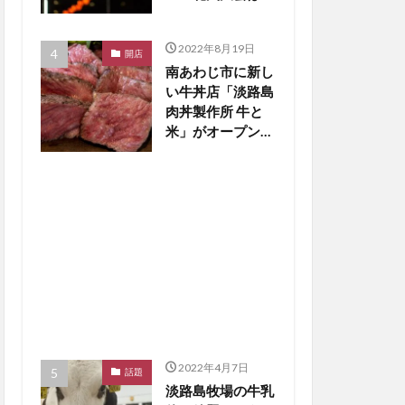
止の見通し【淡路
島話題】
2022年8月19日
開店
南あわじ市に新し
い牛丼店「淡路島
肉丼製作所 牛と
米」がオープン
【淡路島開店】
2022年4月7日
話題
淡路島牧場の牛乳