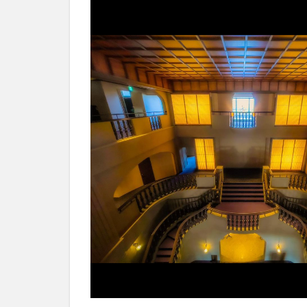
夏
季
限
定
の
バ
ー
ベ
キ
ュ
ー
3
施
設
情
報