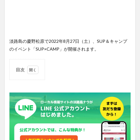
淡路島の慶野松原で2022年8月27日（土）、SUP＆キャンプ
のイベント「SUP×CAMP」が開催されます。
目次
1
SUP
と
は？
2
今回
のイ
ベン
トは
キャ
ンプ