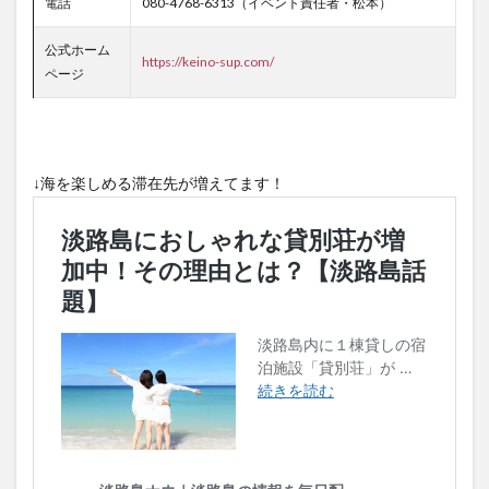
電話
080-4768-6313（イベント責任者・松本）
公式ホーム
https://keino-sup.com/
ページ
↓海を楽しめる滞在先が増えてます！