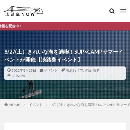
淡路島の
8/27(土）きれいな海を満喫！SUP×CAMPサマーイ
ベントが開催【淡路島イベント】
2022年8月23日
イベント
南あわじ市
,
夕日
,
海鮮
119view
HOME
イベント
8/27(土）きれいな海を満喫！SUP×CAMPサ