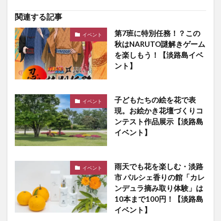
関連する記事
第7班に特別任務！？この
イベント
秋はNARUTO謎解きゲーム
を楽しもう！【淡路島イベ
ント】
子どもたちの絵を花で表
イベント
現。お絵かき花壇づくりコ
ンテスト作品展示【淡路島
イベント】
雨天でも花を楽しむ・淡路
イベント
市 パルシェ香りの館「カレ
ンデュラ摘み取り体験」は
10本まで100円！【淡路島
イベント】