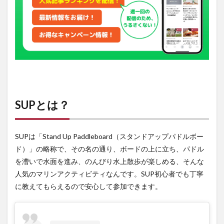
も同
時に
楽し
め
る！
3
DJ
やキ
ッチ
ンカ
SUPとは？
ー
も！
3.1
SUPは「Stand Up Paddleboard（スタンドアップパドルボー
スケ
ド）」の略称で、その名の通り、ボードの上に立ち、パドル
ジュ
ール
を漕いで水面を進み、のんびり水上散歩が楽しめる、そんな
人気のマリンアクティビティなんです。SUP初心者でも丁寧
4
開催
に教えてもらえるので安心して参加できます。
情報