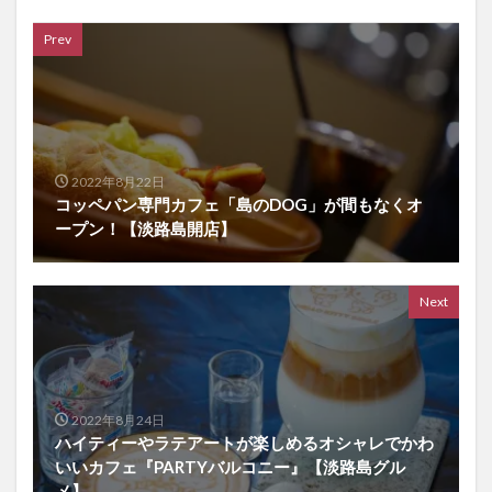
Prev
2022年8月22日
コッペパン専門カフェ「島のDOG」が間もなくオ
ープン！【淡路島開店】
Next
2022年8月24日
ハイティーやラテアートが楽しめるオシャレでかわ
いいカフェ『PARTYバルコニー』【淡路島グル
メ】