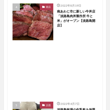
2022年8月19日
開店
南あわじ市に新しい牛丼店
「淡路島肉丼製作所 牛と
米」がオープン【淡路島開
店】
2022年4月7日
話題
淡路島牧場の牛乳飲み放題