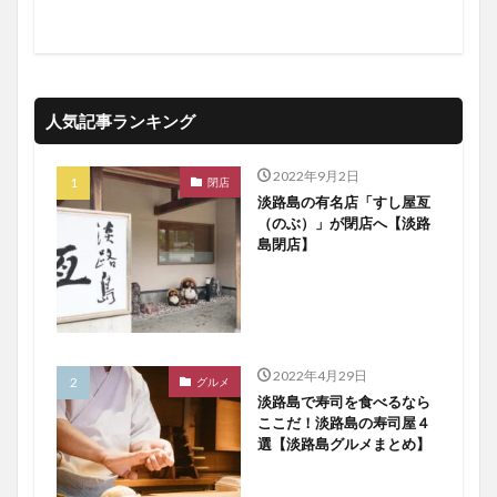
人気記事ランキング
2022年9月2日
閉店
淡路島の有名店「すし屋亙
（のぶ）」が閉店へ【淡路
島閉店】
2022年4月29日
グルメ
淡路島で寿司を食べるなら
ここだ！淡路島の寿司屋４
選【淡路島グルメまとめ】