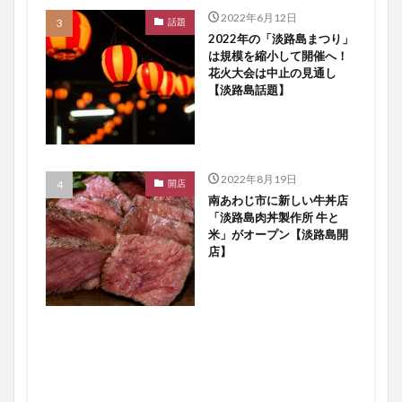
2022年6月12日
話題
2022年の「淡路島まつり」
は規模を縮小して開催へ！
花火大会は中止の見通し
【淡路島話題】
2022年8月19日
開店
南あわじ市に新しい牛丼店
「淡路島肉丼製作所 牛と
米」がオープン【淡路島開
店】