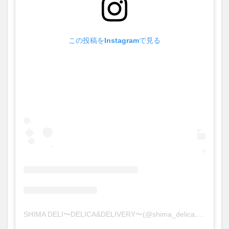
この投稿をInstagramで見る
SHIMA DELI〜DELICA&DELIVERY〜(@shima_delica.delivery)がシェアした投稿