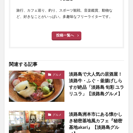
旅行、カフェ巡り、釣り、スポーツ観戦、音楽鑑賞、動物な
ど、好きなことがいっぱい。多趣味なフリーライターです。
投稿一覧へ
関連する記事
淡路島で大人気の居酒屋！
グルメ
淡路牛・ふぐ・釜揚げしら
すが絶品「淡路島 旬彩 ユラ
リユラ」【淡路島グルメ】
淡路島洲本市にある懐かし
グルメ
き秘密基地風カフェ『秘密
基地akari』【淡路島グル