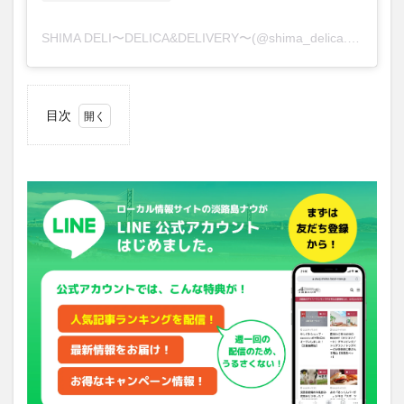
SHIMA DELI〜DELICA&DELIVERY〜(@shima_delica.delivery)がシェアした投稿
目次
1
淡路
島の
食材
で体
を元
気に
2
基本
情報