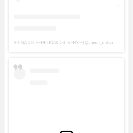
SHIMA DELI〜DELICA&DELIVERY〜(@shima_delica.delivery)がシェアした投稿