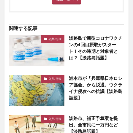
関連する記事
淡路島で新型コロナワクチ
公共/行政
ンの4回目摂取がスター
ト！その時期と対象者と
は？【淡路島話題】
洲本市が「兵庫県日本ロシ
公共/行政
ア協会」から脱退。ウクラ
イナ侵攻への抗議【淡路島
話題】
淡路市、補正予算案を提
公共/行政
出。全市民に一万円など
【淡路島話題】