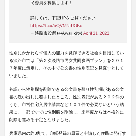
民委員を募集します！
詳しくは、下記HPをご覧ください
https://t.co/bQVMNdJGBc
— 淡路市役所 (@Awaji_city)
April 21, 2022
性別にかかわらず個人の能力を発揮できる社会を目指してい
る淡路市では「第２次淡路市男女共同参画プラン」を２０１
７年度に策定し、その中で公文書の性別表記を見直すとして
いました。
各課から性別欄を削除できる公文書を募り性別欄がある公文
書の洗い出しに着手したところ、性別表記がある２９２件の
うち、市営住宅入居申請書など１０１件で必要ないという結
果に。一部ですでに性別欄を削除し、来年度からは本格的に
削除を進める予定となりました。
兵庫県内の約3割で、印鑑登録の原票と申請した住民に発行す