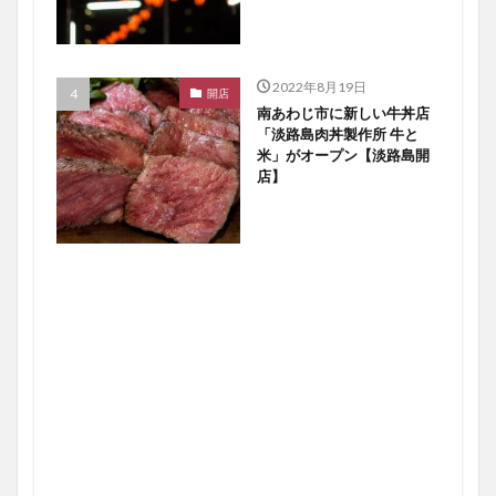
2022年8月19日
開店
南あわじ市に新しい牛丼店
「淡路島肉丼製作所 牛と
米」がオープン【淡路島開
店】