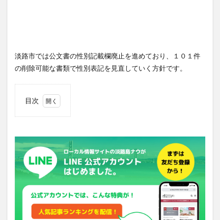
淡路市では公文書の性別記載欄廃止を進めており、１０１件
の削除可能な書類で性別表記を見直していく方針です。
目次
1
ＬＧ
ＢＴ
Ｑの
精神
的な
負担
を軽
減
2
性別
にか