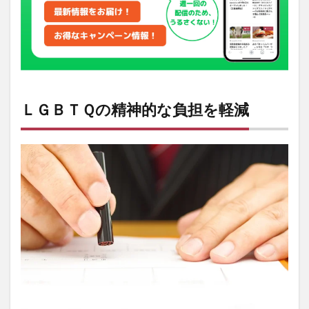
かわ
らず
能力
が発
揮で
きる
社会
へ
ＬＧＢＴＱの精神的な負担を軽減