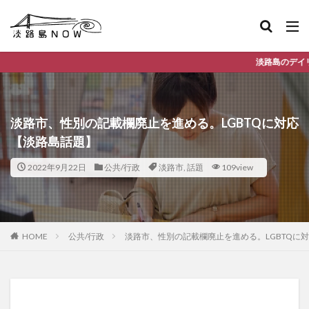
淡路島のデイリーランキングやお得な
淡路市、性別の記載欄廃止を進める。LGBTQに対応
【淡路島話題】
2022年9月22日
公共/行政
淡路市
,
話題
109view
HOME
公共/行政
淡路市、性別の記載欄廃止を進める。LGBTQに