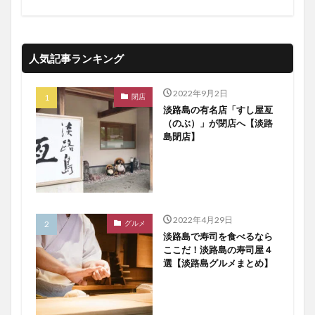
人気記事ランキング
2022年9月2日
閉店
淡路島の有名店「すし屋亙
（のぶ）」が閉店へ【淡路
島閉店】
2022年4月29日
グルメ
淡路島で寿司を食べるなら
ここだ！淡路島の寿司屋４
選【淡路島グルメまとめ】