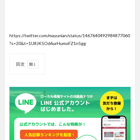
https://twitter.com/mayunian/status/1467640492984877060
?s=20&t=1U8JK5Od6urHumoFZ1n5gg
目次
1
泉-
IZUMI-
2
響-
HIBIKI-
3
森の
SPA
施設
情報