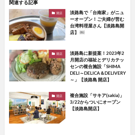
関連する記事
淡路島で「台南家」がニュ
開店
ーオープン！ご夫婦が営む
台湾料理屋さん【淡路島開
店】 ￼
淡路島に新提案！2023年2
開店
月開店の福祉とデリカテッ
センの複合施設「SHIMA
DELI～DELICA＆DELIVERY
～」【淡路島 開店】
複合施設「サキア(sakia)」
開店
3/22からついにオープン
【淡路島開店】