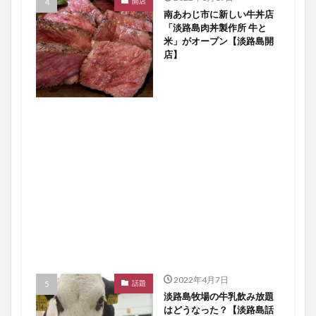
開店
南あわじ市に新しい牛丼店
「淡路島肉丼製作所 牛と
米」がオープン【淡路島開
店】
2022年4月7日
話題
淡路島牧場の牛乳飲み放題
はどうなった？【淡路島話