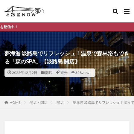
淡路島のデイ
夢海游 淡路島でリフレッシュ！温泉で森林浴もでき
る「森のSPA」【淡路島 開店】
2022年12月2日
開店
観光
328view
HOME
開店・閉店
開店
夢海游 淡路島でリフレッシュ！温泉で