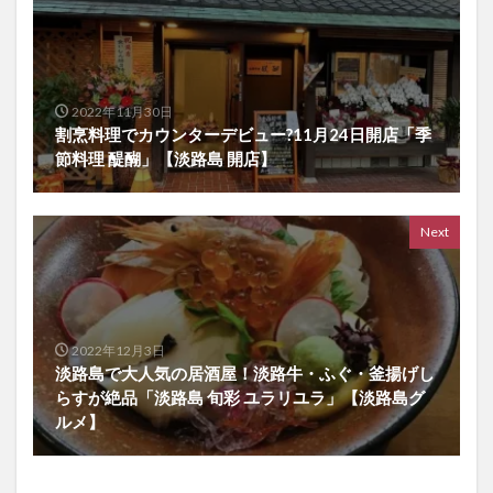
2022年11月30日
割烹料理でカウンターデビュー?11月24日開店「季
節料理 醍醐」【淡路島 開店】
Next
2022年12月3日
淡路島で大人気の居酒屋！淡路牛・ふぐ・釜揚げし
らすが絶品「淡路島 旬彩 ユラリユラ」【淡路島グ
ルメ】