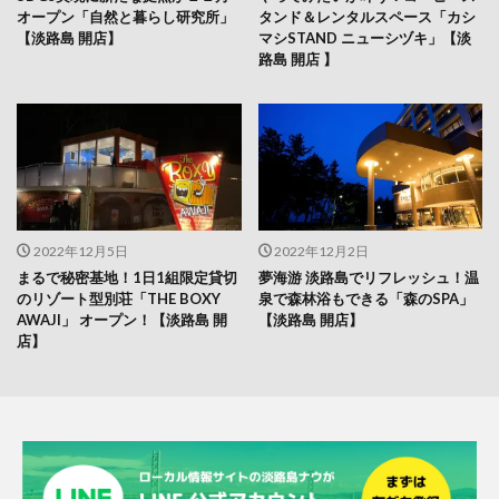
オープン「自然と暮らし研究所」
タンド＆レンタルスペース「カシ
【淡路島 開店】
マシSTAND ニューシヅキ」【淡
路島 開店 】
2022年12月5日
2022年12月2日
まるで秘密基地！1日1組限定貸切
夢海游 淡路島でリフレッシュ！温
のリゾート型別荘「THE BOXY
泉で森林浴もできる「森のSPA」
AWAJI」 オープン！【淡路島 開
【淡路島 開店】
店】