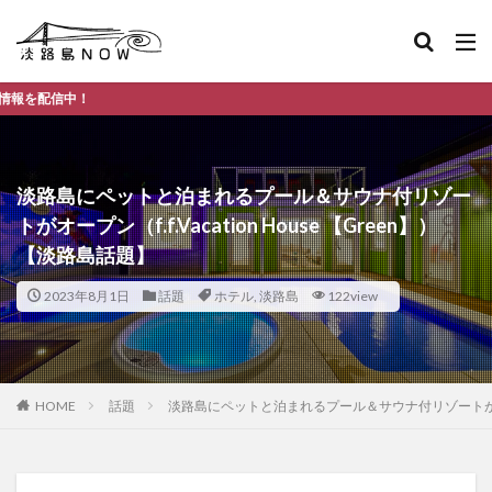
淡路島のデ
淡路島にペットと泊まれるプール＆サウナ付リゾー
トがオープン（f.f.Vacation House 【Green】）
【淡路島話題】
2023年8月1日
話題
ホテル
,
淡路島
122view
HOME
話題
淡路島にペットと泊まれるプール＆サウナ付リゾートがオープン（