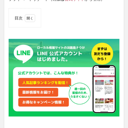
目次
1
f.f.Vacation
House
【Green】
の特徴
1.1
大切
なペ
ット
と一
緒に
泊ま
れる
1.2
設備
が充
実し
てい
る