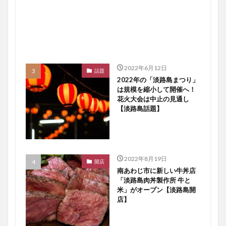
2022年6月12日
話題
2022年の「淡路島まつり」
は規模を縮小して開催へ！
花火大会は中止の見通し
【淡路島話題】
2022年8月19日
開店
南あわじ市に新しい牛丼店
「淡路島肉丼製作所 牛と
米」がオープン【淡路島開
店】