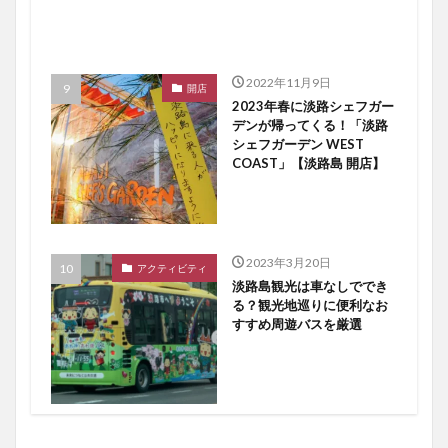
2022年11月9日
開店
2023年春に淡路シェフガー
デンが帰ってくる！「淡路
シェフガーデン WEST
COAST」【淡路島 開店】
2023年3月20日
アクティビティ
淡路島観光は車なしででき
る？観光地巡りに便利なお
すすめ周遊バスを厳選