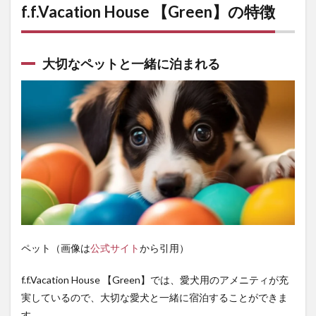
f.f.Vacation House 【Green】の特徴
1.3
多様
な宿
泊プ
大切なペットと一緒に泊まれる
ラン
＆お
食事
メニ
ュー
が充
実
2
f.f.Vacation
House
【Green】
の詳細情
報
ペット（画像は
公式サイト
から引用）
f.f.Vacation House 【Green】では、愛犬用のアメニティが充
実しているので、大切な愛犬と一緒に宿泊することができま
す。