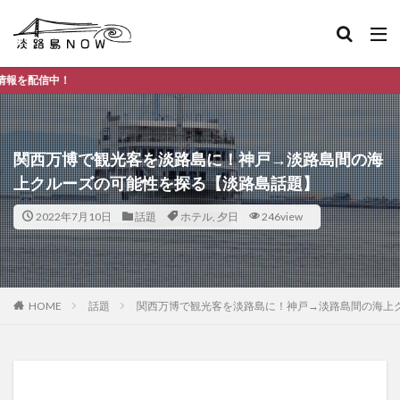
淡路島の
関西万博で観光客を淡路島に！神戸→淡路島間の海
上クルーズの可能性を探る【淡路島話題】
2022年7月10日
話題
ホテル
,
夕日
246view
HOME
話題
関西万博で観光客を淡路島に！神戸→淡路島間の海上