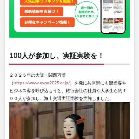
ルー
ジン
グマ
イス
とは
100人が参加し、実証実験を！
２０２５年の大阪・関西万博
（
https://www.expo2025.or.jp/
）を機に兵庫県にも観光客や
ビジネス客を呼び込もうと、旅行会社の社員や大学生ら約１
００人が参加し、海上交通実証実験を実施しました。