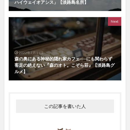
ハイウェイオアシス」【淡路島名所】
Next
2022年7月11日
森の奥にある神秘的隠れ家カフェ──にも関わらず
客足の絶えない『森のオト。こぞら荘』【淡路島グ
ルメ】
この記事を書いた人