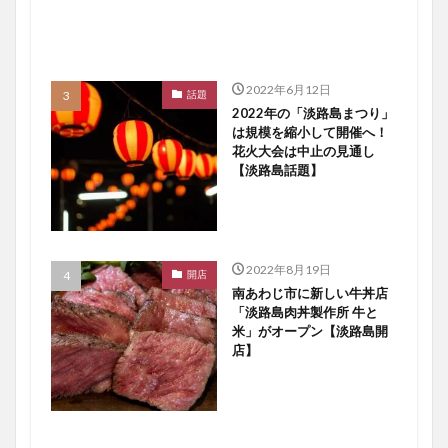
2022年6月12日
話題
2022年の「淡路島まつり」
は規模を縮小して開催へ！
花火大会は中止の見通し
【淡路島話題】
2022年8月19日
開店
南あわじ市に新しい牛丼店
「淡路島肉丼製作所 牛と
米」がオープン【淡路島開
店】