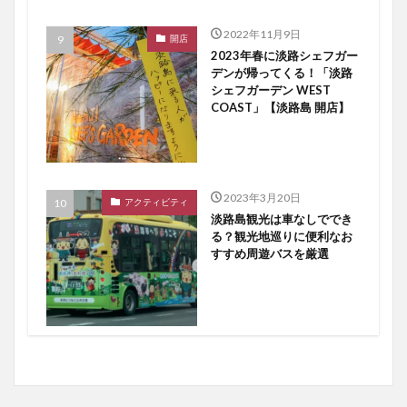
2022年11月9日
開店
2023年春に淡路シェフガー
デンが帰ってくる！「淡路
シェフガーデン WEST
COAST」【淡路島 開店】
2023年3月20日
アクティビティ
淡路島観光は車なしででき
る？観光地巡りに便利なお
すすめ周遊バスを厳選