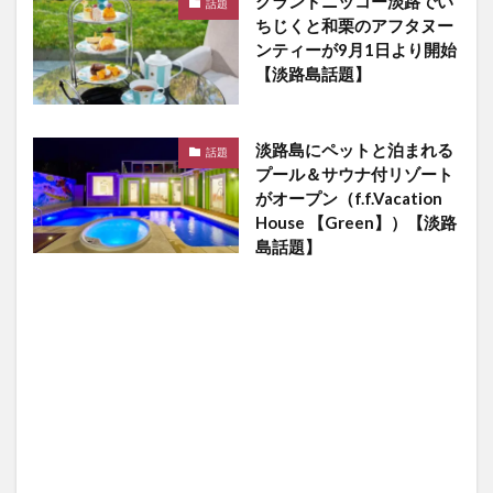
グランドニッコー淡路でい
話題
ちじくと和栗のアフタヌー
ンティーが9月1日より開始
【淡路島話題】
淡路島にペットと泊まれる
話題
プール＆サウナ付リゾート
がオープン（f.f.Vacation
House 【Green】）【淡路
島話題】