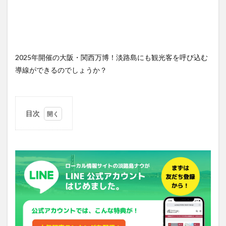
2025年開催の大阪・関西万博！淡路島にも観光客を呼び込む
導線ができるのでしょうか？
目次
1
100
人が
参加
し、
実証
実験
を！
2
前回
のク