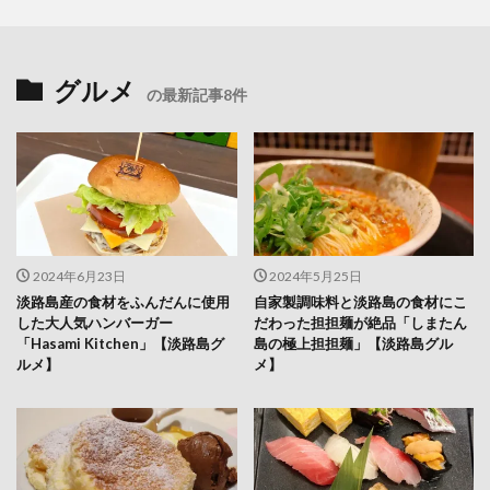
グルメ
の最新記事8件
2024年6月23日
2024年5月25日
淡路島産の食材をふんだんに使用
自家製調味料と淡路島の食材にこ
した大人気ハンバーガー
だわった担担麺が絶品「しまたん
「Hasami Kitchen」【淡路島グ
島の極上担担麺」【淡路島グル
ルメ】
メ】