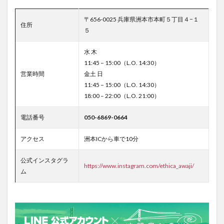
〒656-0025 兵庫県洲本市本町５丁目４−１
住所
５
水 木
11:45 – 15:00（L.O. 14:30）
営業時間
金土 日
11:45 – 15:00（L.O. 14:30）
18:00 – 22:00（L.O. 21:00）
電話番号
050-6869-0664
アクセス
洲本ICから車で10分
公式インスタグラ
https://www.instagram.com/ethica_awaji/
ム