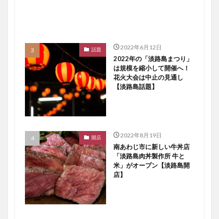
2022年6月12日
話題
2022年の「淡路島まつり」
は規模を縮小して開催へ！
花火大会は中止の見通し
【淡路島話題】
2022年8月19日
開店
南あわじ市に新しい牛丼店
「淡路島肉丼製作所 牛と
米」がオープン【淡路島開
店】