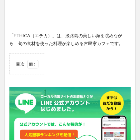
「ETHICA（エチカ）」は、淡路島の美しい海を眺めなが
ら、旬の食材を使った料理が楽しめる古民家カフェです。
目次
1
ラン
チは
パス
タを
中心
とし
たラ
イン
ナッ
プ
2