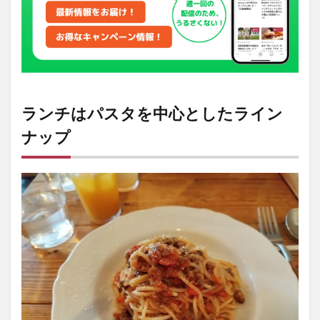
アン
チョ
ビ香
るイ
カス
ミ生
パス
タが
ランチはパスタを中心としたライン
大人
気
ナップ
3
イカ
墨パ
スタ
はデ
ィナ
ーで
も頂
ける
4
ETHICA
（エチ
カ）の