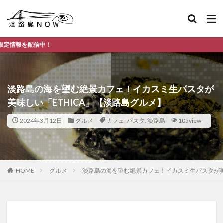
淡路
淡路島の海を望む絶景カフェ！イカスミ生パスタが
美味しい「ETHICA」【淡路島グルメ】
2024年3月12日
グルメ
カフェ
,
パスタ
,
淡路島
105view
HOME
グルメ
淡路島の海を望む絶景カフェ！イカスミ生パスタが美味