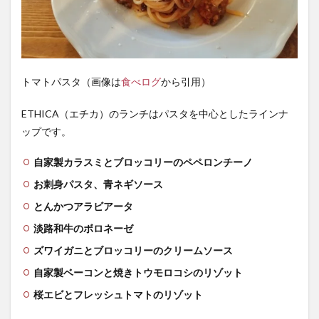
詳細情
報
トマトパスタ（画像は
食べログ
から引用）
ETHICA（エチカ）のランチはパスタを中心としたラインナ
ップです。
自家製カラスミとブロッコリーのペペロンチーノ
お刺身パスタ、青ネギソース
とんかつアラビアータ
淡路和牛のボロネーゼ
ズワイガニとブロッコリーのクリームソース
自家製ベーコンと焼きトウモロコシのリゾット
桜エビとフレッシュトマトのリゾット