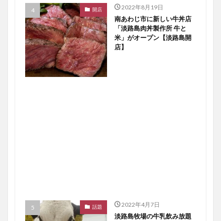
2022年8月19日
開店
南あわじ市に新しい牛丼店
「淡路島肉丼製作所 牛と
米」がオープン【淡路島開
店】
2022年4月7日
話題
淡路島牧場の牛乳飲み放題