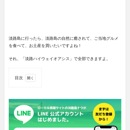
淡路島に行ったら、淡路島の自然に癒されて、ご当地グルメ
を食べて、お土産を買いたいですよね！
それ、「淡路ハイウェイオアシス」で全部できますよ。
目次
1
６つ
の飲
食店
で淡
路島
の食
材を
堪能