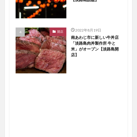
2022年8月19日
開店
南あわじ市に新しい牛丼店
「淡路島肉丼製作所 牛と
米」がオープン【淡路島開
店】