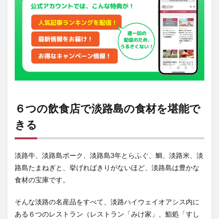
でき
る
2
自然
を味
わう
3
お土
産屋
で淡
６つの飲食店で淡路島の食材を堪能で
路島
の名
きる
産品
を買
う
淡路牛、淡路島ポーク、淡路島3年とらふぐ、鯛、淡路米、淡
4
路島たまねぎと、挙げればきりがないほど、淡路島は豊かな
店舗
情報
食材の宝庫です。
そんな淡路の名産品をすべて、淡路ハイウェイオアシス内に
ある６つのレストラン（レストラン「みけ家」、鮨処「すし