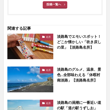
投稿一覧へ
関連する記事
淡路島でエモいスポット！
名所
どこか懐かしい「吹き戻し
の里」【淡路島名所】
淡路島のグルメ、温泉、景
名所
色…全部味わえる「休暇村
南淡路」【淡路島名所】
淡路島の渦潮に一番近い道
名所
の駅「道の駅うずしお」