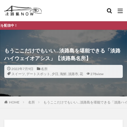
淡路島のデ
もうここだけでもいい…淡路島を堪能できる「淡路
ハイウェイオアシス」【淡路島名所】
2022年7月9日
名所
スイーツ
,
デートスポット
,
夕日
,
海鮮
,
淡路市
,
花
278view
HOME
名所
もうここだけでもいい…淡路島を堪能できる「淡路ハ