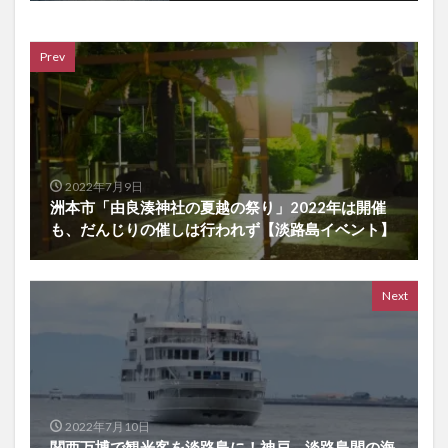
Prev
2022年7月9日
洲本市「由良湊神社の夏越の祭り」2022年は開催
も、だんじりの催しは行われず【淡路島イベント】
Next
2022年7月10日
関西万博で観光客を淡路島に！神戸→淡路島間の海