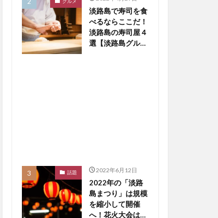
グルメ
淡路島で寿司を食
べるならここだ！
淡路島の寿司屋４
選【淡路島グルメ
まとめ】
2022年6月12日
話題
2022年の「淡路
島まつり」は規模
を縮小して開催
へ！花火大会は中