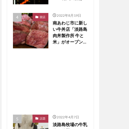
止の見通し【淡路
島話題】
2022年8月19日
開店
南あわじ市に新し
い牛丼店「淡路島
肉丼製作所 牛と
米」がオープン
【淡路島開店】
2022年4月7日
話題
淡路島牧場の牛乳