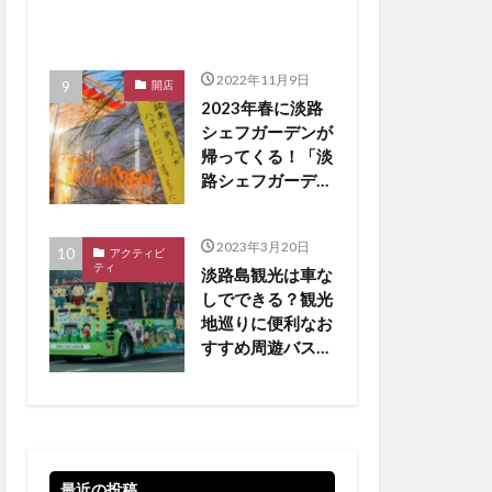
2022年11月9日
開店
2023年春に淡路
シェフガーデンが
帰ってくる！「淡
路シェフガーデン
WEST COAST」
【淡路島 開店】
2023年3月20日
アクティビ
ティ
淡路島観光は車な
しでできる？観光
地巡りに便利なお
すすめ周遊バスを
厳選
最近の投稿