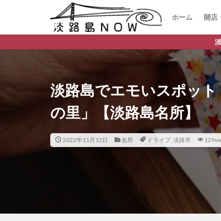
ホーム
開店
開
閉
淡路島のデイリーランキン
淡路島でエモいスポット
の里」【淡路島名所】
2022年11月12日
名所
ドライブ
,
淡路市
129vi