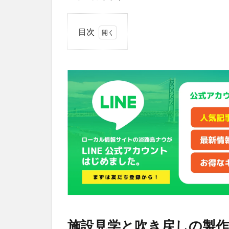
目次
1
施
設
見
学
と
吹
き
戻
し
の
製
作
体
験
が
で
施設見学と吹き戻しの製