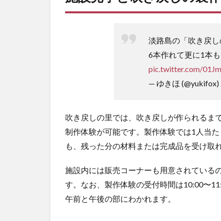
き
る
2
淡路島の「吹き戻し
制作
した
6本作れて更に1本
吹き
pic.twitter.com/01
戻し
で遊
— ゆきほ (@yukifox)
べる
「ピ
ロピ
吹き戻しの里では、吹き戻しが作られるま
ロス
制作体験が可能です。製作体験では1人当た
ポー
ツ」
も、残った分の材料または完成品を受け取
3
施設内には販売コーナーも用意されている
吹
き
す。なお、製作体験の受付時間は10:00〜11:30
戻
午前と午後の部にわかれます。
し
の