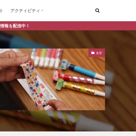
ト
アクティビティ
デートスポット
釣り
名所