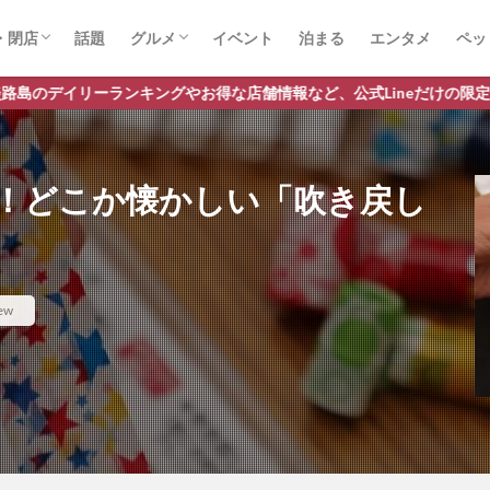
・閉店
話題
グルメ
イベント
泊まる
エンタメ
ペッ
店
店
スイーツ
ランチ
ラーメン
グやお得な店舗情報など、公式Lineだけの限定情報を配信中！
！どこか懐かしい「吹き戻し
ew