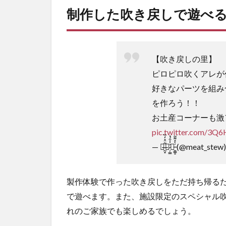
里
制作した吹き戻しで遊べ
施
設
情
報
【吹き戻しの里】
ピロピロ吹くアレが
好きなパーツを組み
を作ろう！！
お土産コーナーも激
pic.twitter.com/3Q
— ｴ̶̰̟͋̈̽̒̏ｻ̷̦̳͗̾̑̉͗珍̵̱̳̝̇̀̽͌̃ (@meat_stew
製作体験で作った吹き戻しをただ持ち帰るだ
で遊べます。また、施設限定のスペシャル
れのご家族でも楽しめるでしょう。