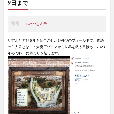
9日まで
ニジ
ゲン
ノモ
リ随
時公
Tweetを表示
開
3
施設
リアルとデジタルを融合させた野外型のフィールドで、物語
情報
の主人公となって大魔王ゾーマから世界を救う冒険も、2023
年の7月9日に終わりを迎えます。