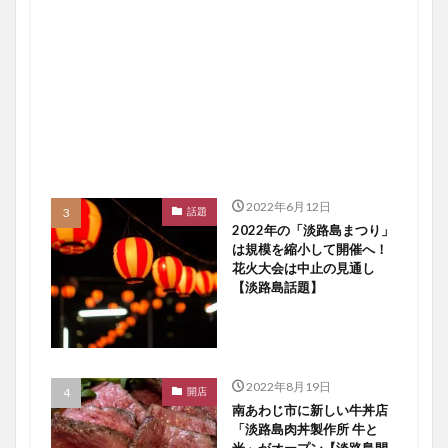
2022年6月12日
話題
2022年の「淡路島まつり」
は規模を縮小して開催へ！
花火大会は中止の見通し
【淡路島話題】
2022年8月19日
開店
南あわじ市に新しい牛丼店
「淡路島肉丼製作所 牛と
米」がオープン【淡路島開