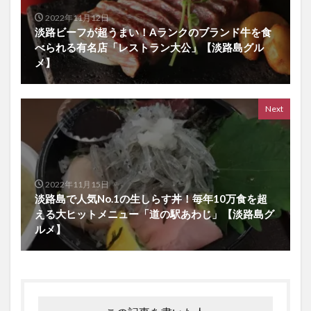
2022年11月12日
淡路ビーフが超うまい！Aランクのブランド牛を食
べられる有名店「レストラン大公」【淡路島グル
メ】
Next
2022年11月15日
淡路島で人気No.1の生しらす丼！毎年10万食を超
える大ヒットメニュー「道の駅あわじ」【淡路島グ
ルメ】