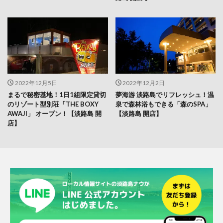
2022年12月5日
2022年12月2日
まるで秘密基地！1日1組限定貸切
夢海游 淡路島でリフレッシュ！温
のリゾート型別荘「THE BOXY
泉で森林浴もできる「森のSPA」
AWAJI」 オープン！【淡路島 開
【淡路島 開店】
店】