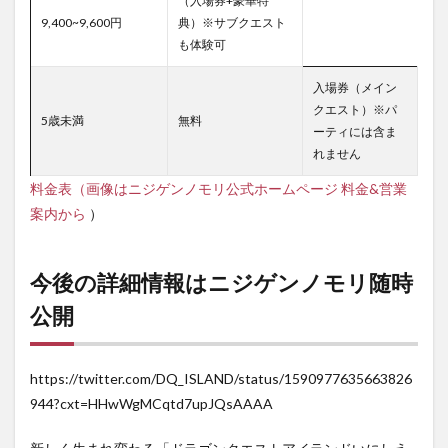
（入場券+豪華特
9,400~9,600円
典）※サブクエスト
も体験可
入場券（メイン
クエスト）※パ
5歳未満
無料
ーティには含ま
れません
料金表（画像はニジゲンノモリ公式ホームページ 料金&営業
案内から
）
今後の詳細情報はニジゲンノモリ随時
公開
https://twitter.com/DQ_ISLAND/status/1590977635663826
944?cxt=HHwWgMCqtd7upJQsAAAA