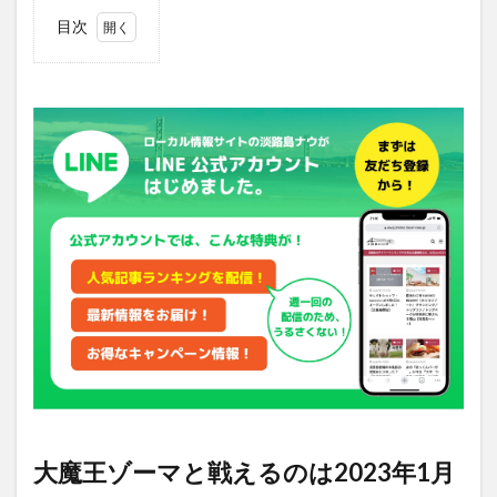
目次
1
大魔
王ゾ
ーマ
と戦
える
のは
2023
年1
月9
日ま
で
1.1
チケ
ット
料金
2
今後
の詳
大魔王ゾーマと戦えるのは2023年1月
細情
報は