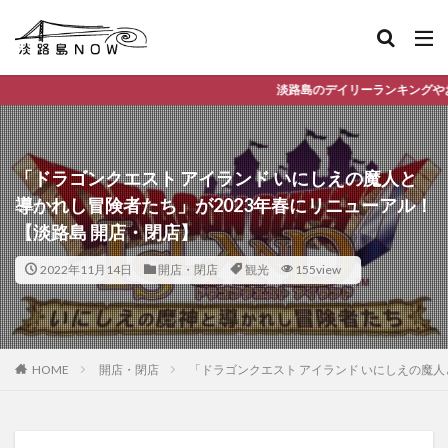
淡路島のデイリーランキングやお得な店舗情報など、公式L
「ドラゴンクエスト アイランド いにしえの魔人と
導かれし冒険者たち」が2023年春にリニューアル！
【淡路島 開店・閉店】
2022年11月14日
開店・閉店
観光
155view
HOME
開店・閉店
「ドラゴンクエスト アイランド いにしえの魔人