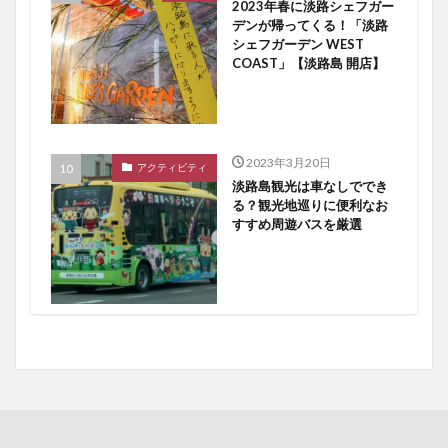
2023年春に淡路シェフガー
デンが帰ってくる！「淡路
シェフガーデン WEST
COAST」【淡路島 開店】
2023年3月20日
アクティビティ
淡路島観光は車なしででき
る？観光地巡りに便利なお
すすめ周遊バスを厳選