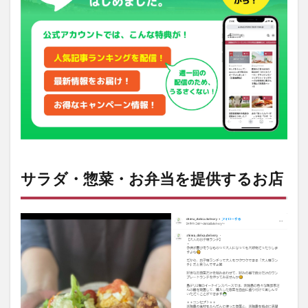
提供
する
お
店
2
デリ
カテ
ッセ
ンと
デリ
バリ
ーを
障が
サラダ・惣菜・お弁当を提供するお店
い者
の就
労に
活用
する
「ふ
くま
ろ給
食
室」