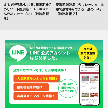
まるで秘密基地！1日1組限定貸切
夢海游 淡路島でリフレッシュ！温
のリゾート型別荘「THE BOXY
泉で森林浴もできる「森のSPA」
AWAJI」 オープン！【淡路島 開
【淡路島 開店】
店】