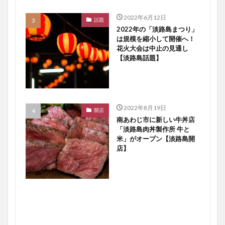
2022年6月12日
話題
2022年の「淡路島まつり」
は規模を縮小して開催へ！
花火大会は中止の見通し
【淡路島話題】
2022年8月19日
開店
南あわじ市に新しい牛丼店
「淡路島肉丼製作所 牛と
米」がオープン【淡路島開
店】