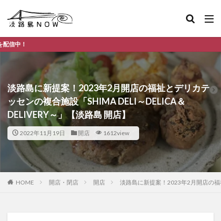
淡路島のデイ
淡路島に新提案！2023年2月開店の福祉とデリカテ
ッセンの複合施設「SHIMA DELI～DELICA＆
DELIVERY～」【淡路島 開店】
2022年11月19日
開店
1612view
HOME
開店・閉店
開店
淡路島に新提案！2023年2月開店の福祉と