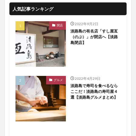
人気記事ランキング
2022年9月2日
閉店
淡路島の有名店「すし屋亙
（のぶ）」が閉店へ【淡路
島閉店】
2022年4月29日
グルメ
淡路島で寿司を食べるなら
ここだ！淡路島の寿司屋４
選【淡路島グルメまとめ】