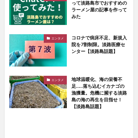
って淡路島市でおすすめの
ラーメン屋の記事を作って
みた
コロナで病床不足、新規入
エンタメ
院を7割制限。淡路医療セ
ンター【淡路島話題】
地球温暖化、海の栄養不
エンタメ
足……落ち込むイカナゴの
漁獲量。危機に瀕する淡路
島の海の再生を目指せ！
【淡路島話題】