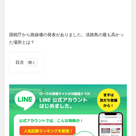
国税庁から路線価の発表がありました。淡路島の最も高かっ
た場所とは？
目次
1
洲本
市
「い
わた
通
り」
が最
高路
線価
2
路線