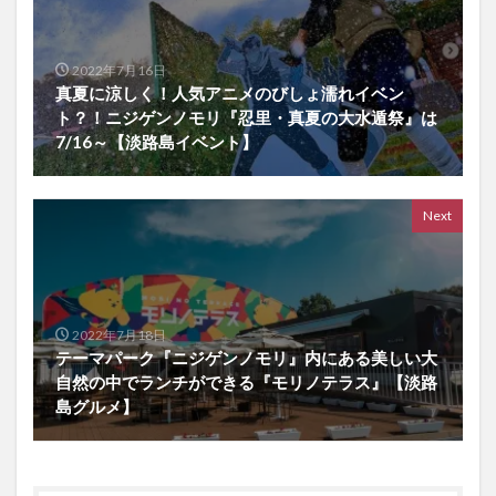
2022年7月16日
真夏に涼しく！人気アニメのびしょ濡れイベン
ト？！ニジゲンノモリ『忍里・真夏の大水遁祭』は
7/16～【淡路島イベント】
Next
2022年7月18日
テーマパーク『ニジゲンノモリ』内にある美しい大
自然の中でランチができる『モリノテラス』【淡路
島グルメ】