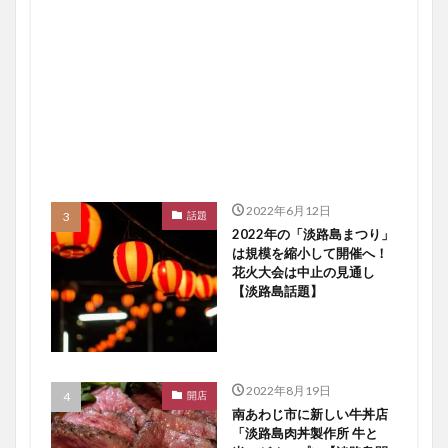
2022年6月12日
話題
2022年の「淡路島まつり」
は規模を縮小して開催へ！
花火大会は中止の見通し
【淡路島話題】
2022年8月19日
開店
南あわじ市に新しい牛丼店
「淡路島肉丼製作所 牛と