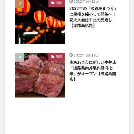
2022年6月12日
話題
2022年の「淡路島まつり」
は規模を縮小して開催へ！
花火大会は中止の見通し
【淡路島話題】
2022年8月19日
開店
南あわじ市に新しい牛丼店
「淡路島肉丼製作所 牛と
米」がオープン【淡路島開
店】