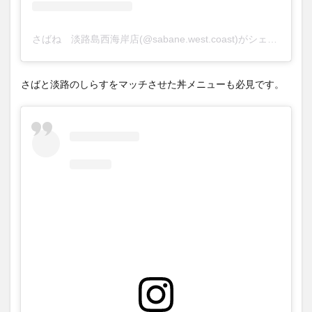
さばね 淡路島西海岸店(@sabane.west.coast)がシェアした投稿
さばと淡路のしらすをマッチさせた丼メニューも必見です。