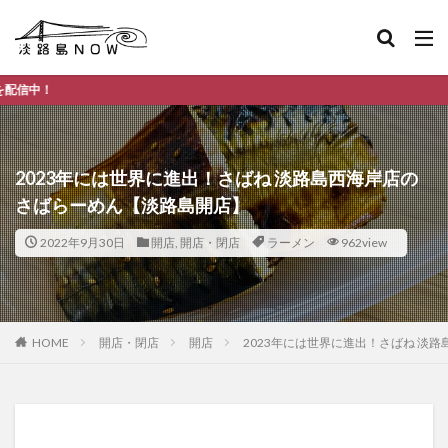
淡路島のデイ
2023年には世界に進出！さばね 淡路島西海岸店の
さばらーめん【淡路島開店】
2022年9月30日
開店
,
開店・閉店
ラーメン
962view
HOME
開店・閉店
開店
2023年には世界に進出！さばね 淡