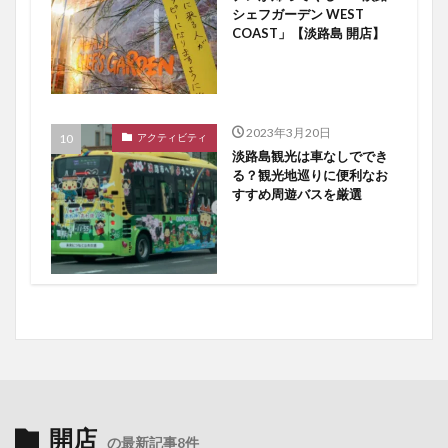
シェフガーデン WEST
COAST」【淡路島 開店】
2023年3月20日
アクティビティ
淡路島観光は車なしででき
る？観光地巡りに便利なお
すすめ周遊バスを厳選
開店
の最新記事8件