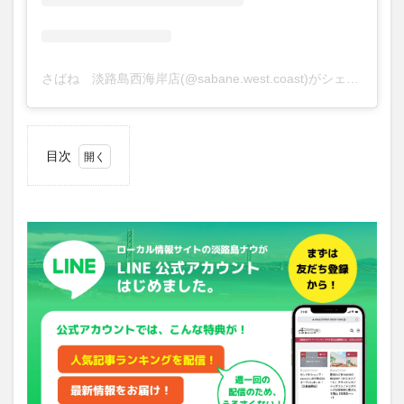
さばね 淡路島西海岸店(@sabane.west.coast)がシェアした投稿
目次
1
さば
1匹
を丸
ごと
使用
した
豪快
らー
めん
2
基本
情報