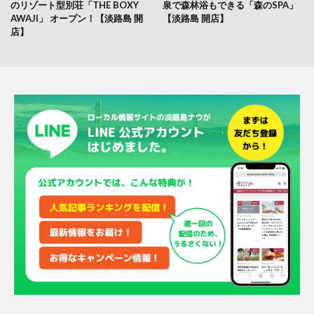
のリゾート型別荘「THE BOXY
泉で森林浴もできる「森のSPA」
AWAJI」 オープン！【淡路島 開
【淡路島 開店】
店】